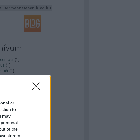
al-termeszetesen.blog.hu
hívum
ecember
(
1
)
ius
(
1
)
bruár
(
1
)
tóber
(
1
)
zeptember
(
1
)
nius
(
2
)
ilis
(
1
)
nuár
(
1
)
sonal or
ecember
(
1
)
ection to
jus
(
4
)
ou may
ius
(
1
)
..
 personal
out of the
 downstream