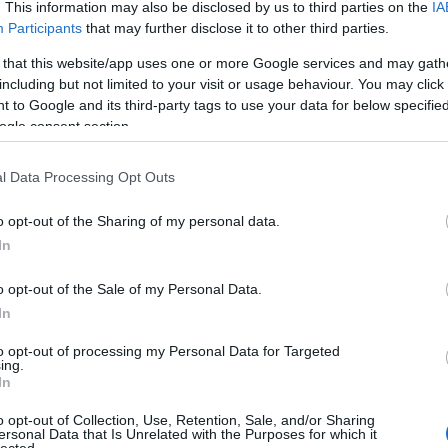
Fee
. This information may also be disclosed by us to third parties on the
IA
Participants
that may further disclose it to other third parties.
RSS 2.0
bejegy
 that this website/app uses one or more Google services and may gath
 tér - Újpalota)
Atom
including but not limited to your visit or usage behaviour. You may click 
bejegy
ze akarsz zavarni, nyilván nem a közkatonát végzed
 to Google and its third-party tags to use your data for below specifi
nezt tették a villamosokkal is a 70-es évek elején: a
ogle consent section.
orozatát az egyik legfontosabb tengely, a Rákóczi út
mányt is írtak róla
, amely kimutatta, hogy nyugodtan
Egy
l Data Processing Opt Outs
 úgyis mindenki a kettes metróval fog utazni. Nem így
gy nem csökkent a Rákóczi úton, hanem még nőtt is.
o opt-out of the Sharing of my personal data.
ró, amely szintén nem váltotta ki a busztengelyt.
Fac
ább egy
undorító, koszos, zajos autópályává
varázsolta
In
ját, ahol értelmes üzlet megmaradni nem tud, és
 be a barna szmog. Mivel pedig ugye a Thököly úton
o opt-out of the Sale of my Personal Data.
élkül túl sok értelme nem maradt, így az is elsorvadt,
In
vel a leállás után is az ott maradt vágánydarabokat
k a hiányos felsővezetéket.
to opt-out of processing my Personal Data for Targeted
ing.
In
o opt-out of Collection, Use, Retention, Sale, and/or Sharing
ersonal Data that Is Unrelated with the Purposes for which it
lected.