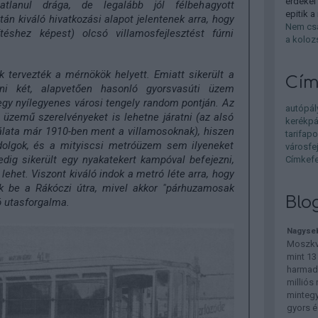
erdekel
matlanul drága, de legalább jól félbehagyott
epitik a
tán kiváló hivatkozási alapot jelentenek arra, hogy
Nem csa
téshez képest) olcsó villamosfejlesztést fúrni
a koloz
k tervezték a mérnökök helyett. Emiatt sikerült a
Cím
ni két, alapvetően hasonló gyorsvasúti üzem
egy nyílegyenes városi tengely random pontján. Az
autópál
s üzemű szerelvényeket is lehetne járatni (az alsó
kerékpá
álata már 1910-ben ment a villamosoknak), hiszen
tarifapo
lgok, és a mityiscsi metróüzem sem ilyeneket
városfe
edig sikerült egy nyakatekert kampóval befejezni,
Címkefe
ehet. Viszont kiváló indok a metró léte arra, hogy
ük be a Rákóczi útra, mivel akkor "párhuzamosak
Blo
ó utasforgalma.
Nagyseb
Moszkv
mint 13
harmadi
milliós
mintegy
gyors é