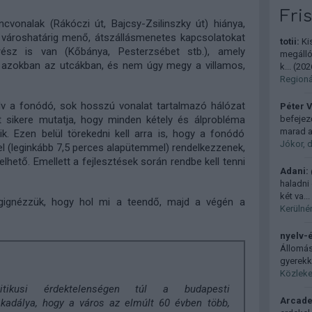
Fri
cvonalak (Rákóczi út, Bajcsy-Zsilinszky út) hiánya,
 városhatárig menő, átszállásmenetes kapcsolatokat
totii:
Kis
rész is van (Kőbánya, Pesterzsébet stb.), amely
megállóh
 azokban az utcákban, és nem úgy megy a villamos,
k...
(
2026
Regionál
elv a fonódó, sok hosszú vonalat tartalmazó hálózat
Péter V
t sikere mutatja, hogy minden kétely és álprobléma
befejez
marad a
k. Ezen belül törekedni kell arra is, hogy a fonódó
Jókor, 
l (leginkább 7,5 perces alapütemmel) rendelkezzenek,
ető. Emellett a fejlesztések során rendbe kell tenni
Adani:
haladni 
két va...
gignézzük, hogy hol mi a teendő, majd a végén a
Kerülnén
nyelv-
Állomás
gyerekk
Közleke
ikusi érdektelenségen túl a budapesti
Arcade
akadálya, hogy a város az elmúlt 60 évben több,