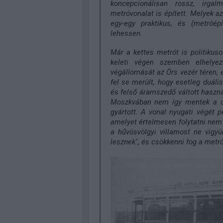
koncepcionálisan rossz, irgal
metróvonalat is épített. Melyek az
egy-egy praktikus, és (metróépí
lehessen.
Már a kettes metrót is politikuso
keleti végen szemben elhelyez
végállomását az Örs vezér téren, 
fel se merült, hogy esetleg duáli
és felső áramszedő váltott haszn
Moszkvában nem így mentek a do
gyártott. A vonal nyugati végét p
amelyet értelmesen folytatni nem l
a hűvösvölgyi villamost ne vigy
lesznek", és csökkenni fog a metr