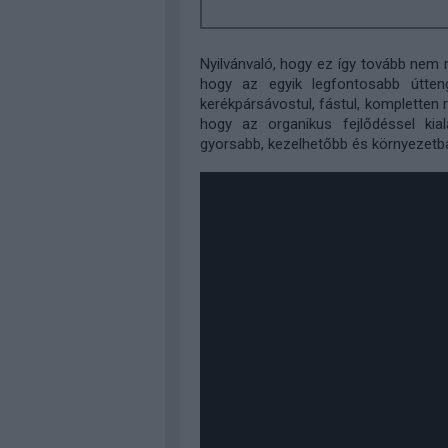
Nyilvánvaló, hogy ez így tovább nem 
hogy az egyik legfontosabb úttenge
kerékpársávostul, fástul, kompletten
hogy az organikus fejlődéssel kia
gyorsabb, kezelhetőbb és környezetba