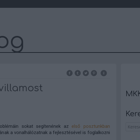
og
villamost
MKK
Ker
problémáin sokat segítenének az
első posztunkban
ának a vonalhálózatnak a fejlesztésével is foglalkozni