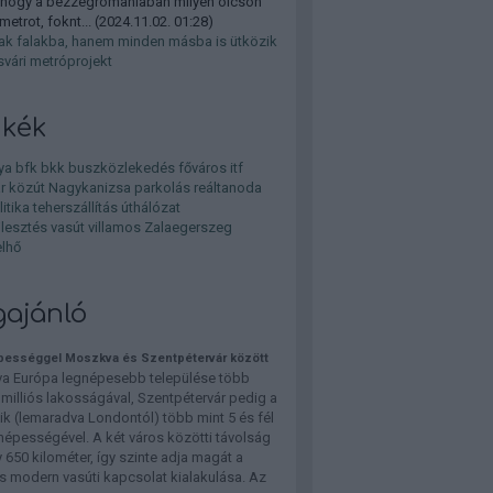
 hogy a bezzegromaniaban milyen olcson
 metrot, foknt...
(
2024.11.02. 01:28
)
k falakba, hanem minden másba is ütközik
svári metróprojekt
kék
ya
bfk
bkk
buszközlekedés
főváros
itf
r
közút
Nagykanizsa
parkolás
reáltanoda
litika
teherszállítás
úthálózat
jlesztés
vasút
villamos
Zalaegerszeg
lhő
gajánló
ességgel Moszkva és Szentpétervár között
a Európa legnépesebb települése több
 milliós lakosságával, Szentpétervár pedig a
k (lemaradva Londontól) több mint 5 és fél
 népességével. A két város közötti távolság
 650 kilométer, így szinte adja magát a
s modern vasúti kapcsolat kialakulása. Az