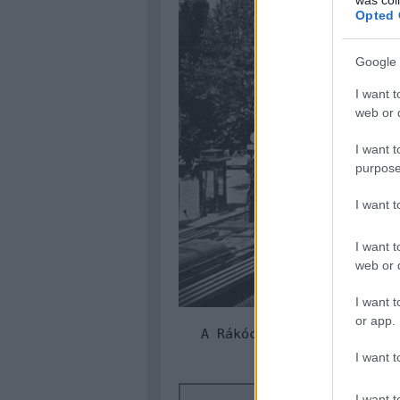
Opted 
Google 
I want t
web or d
I want t
purpose
I want 
I want t
web or d
I want t
or app.
A Rákóczi út anno: nagy 
széles járdá
I want t
I want t