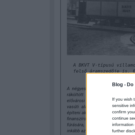
A BKVT V-típusú villam
felső áramszedője is, 
tervezők tu
Blog -
Do 
A négyes metrót pedig már talá
ráköltött irgalmatlan pénzből (
If you wish 
elővárosi vonatokat egymással ö
sensitive in
vasúti alagutat épített volna, si
confirm you
építeni akkora pénzből, amelyből
continue se
finanszírozható lett volna tokkal, 
information 
fúrására, mivel hát ha már úgyis
inkább azt vigyük tovább Újpalotár
further disc