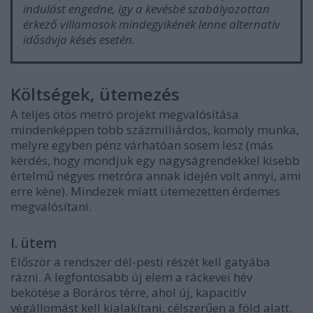
indulást engedne, így a kevésbé szabályozottan
érkező villamosok mindegyikének lenne alternatív
idősávja késés esetén.
Költségek, ütemezés
A teljes ötös metró projekt megvalósítása
mindenképpen több százmilliárdos, komoly munka,
melyre egyben pénz várhatóan sosem lesz (más
kérdés, hogy mondjuk egy nagyságrendekkel kisebb
értelmű négyes metróra annak idején volt annyi, ami
erre kéne). Mindezek miatt ütemezetten érdemes
megvalósítani.
I. ütem
Először a rendszer dél-pesti részét kell gatyába
rázni. A legfontosabb új elem a ráckevei hév
bekötése a Boráros térre, ahol új, kapacitív
végállomást kell kialakítani, célszerűen a föld alatt.