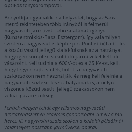
optikás fénysorompóval.
Bonyolítja ugyanakkor a helyzetet, hogy az 5-ös
metró tekintetében több irányból is felmerül
nagyvasúti járművek behozatalának igénye
(Kunszentmiklós-Tass, Esztergom), így valamilyen
szinten a nagyvasút is képbe jön. Pont ebből adódik
a közúti vasúti jellegű kialakításnak az a hátránya,
hogy igen komplex, sokoldalú járműveket kell ide
vásárolni. Kell tudnia a 600V-ot és a 25 kV-ot, kell,
hogy legyen rajta sínfék, holott a nagyvasúti
szakaszokon nem használják, és meg kell felelnie a
nagyvasúti közlekedés szabályainak is, amelyre
viszont a közúti vasúti jellegű szakaszokon nem
volna igazán szükség.
Fentiek alapján tehát egy villamos-nagyvasúti
hibridrendszerben érdemes gondolkodni, amely a mai
héves, ill. nagyvasúti szakaszokon a külföldi példáknál
valamelyest hosszabb járművekkel operál.