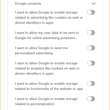
Google consents
A kelebiai vasút
I want to allow Google to enable storage
Bár az esztergomi vonalnak is nagy előrelépés lenne
related to advertising like cookies on web or
a bekötés, a Kunszentmiklós-Tassig járó vonatoknak
device identifiers in apps.
még inkább, hiszen a mai, jókora kerülővel elért
végpont (Kőbánya-Kispest) komoly kitolás az arra
I want to allow my user data to be sent to
járókkal. A kelebiai vonal esetében azt kell jól
Google for online advertising purposes.
kitalálni, hogy hol kell majd a hévpályába bekötni.
I want to allow Google to send me
personalized advertising.
Üzemvitel: villamos, metró,
I want to allow Google to enable storage
related to analytics like cookies on web or
nagyvasút, vagy hév?
device identifiers in apps.
Az csak az egyik kérdés, hogy mit mivel, és hogyan
kössünk össze, szintén el kell dönteni, hogy az egész
I want to allow Google to enable storage
related to functionality of the website or app.
rendszer pontosan milyen jellegű vasútüzem
legyen. A legtöbb érv a villamos, azaz a közúti vasúti
I want to allow Google to enable storage
kialakítás mellett szól.
related to personalization.