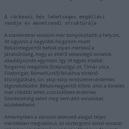
A ráckevei hév lehetséges megállási
rendje és menetrendi struktúrája
A szentendrei vonalon már bonyolultabb a helyzet,
itt ugyanis a nagyobb forgalom miatt
Békásmegyertől befelé olyan mértékű a
járatsűrűség, hogy az eltérő sebességű vonatok
akadályoznák egymást. Így itt egyes kisebb
forgalmú megállók (Szépvölgyi út, Tímár utca,
Filatorigát, Rómaifürdő) felváltva történő
kiszolgálásán, ún. skip-stop rendszeren érdemes
elgondolkodni. Békásmegyertől kifelé, ahol a követés
már ritkább lehet, csúcsidőben érdemes
Szentendréig sehol meg nem álló vonatokat
közlekedtetni.
Amennyiben a városon átvezető alagút teljes
mértékben megvalósul, az esztergomi vonal vonatai