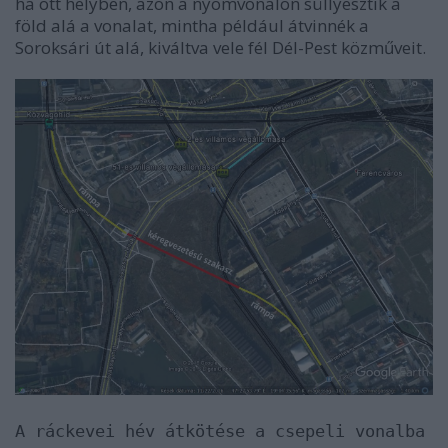
ha ott helyben, azon a nyomvonalon süllyesztik a
föld alá a vonalat, mintha például átvinnék a
Soroksári út alá, kiváltva vele fél Dél-Pest közműveit.
A ráckevei hév átkötése a csepeli vonalba