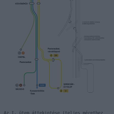
Az I. ütem áttekintése (teljes mérethez