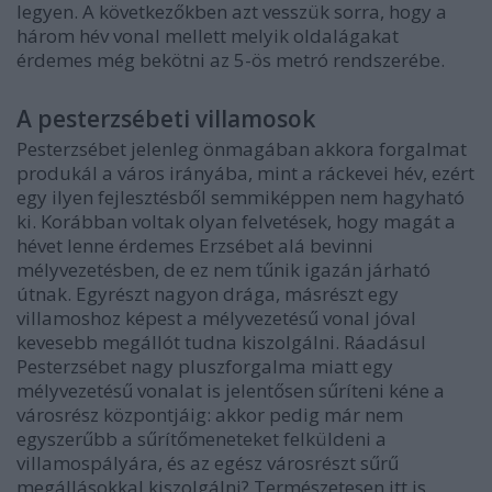
legyen. A következőkben azt vesszük sorra, hogy a
három hév vonal mellett melyik oldalágakat
érdemes még bekötni az 5-ös metró rendszerébe.
A pesterzsébeti villamosok
Pesterzsébet jelenleg önmagában akkora forgalmat
produkál a város irányába, mint a ráckevei hév, ezért
egy ilyen fejlesztésből semmiképpen nem hagyható
ki. Korábban voltak olyan felvetések, hogy magát a
hévet lenne érdemes Erzsébet alá bevinni
mélyvezetésben, de ez nem tűnik igazán járható
útnak. Egyrészt nagyon drága, másrészt egy
villamoshoz képest a mélyvezetésű vonal jóval
kevesebb megállót tudna kiszolgálni. Ráadásul
Pesterzsébet nagy pluszforgalma miatt egy
mélyvezetésű vonalat is jelentősen sűríteni kéne a
városrész központjáig: akkor pedig már nem
egyszerűbb a sűrítőmeneteket felküldeni a
villamospályára, és az egész városrészt sűrű
megállásokkal kiszolgálni? Természetesen itt is