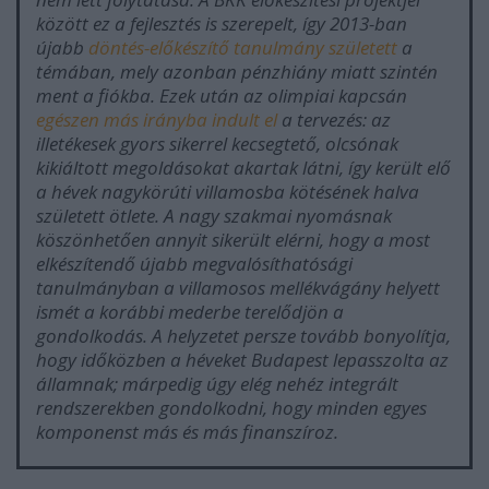
között ez a fejlesztés is szerepelt, így 2013-ban
újabb
döntés-előkészítő tanulmány született
a
témában, mely azonban pénzhiány miatt szintén
ment a fiókba. Ezek után az olimpiai kapcsán
egészen más irányba indult el
a tervezés: az
illetékesek gyors sikerrel kecsegtető, olcsónak
kikiáltott megoldásokat akartak látni, így került elő
a hévek nagykörúti villamosba kötésének halva
született ötlete. A nagy szakmai nyomásnak
köszönhetően annyit sikerült elérni, hogy a most
elkészítendő újabb megvalósíthatósági
tanulmányban a villamosos mellékvágány helyett
ismét a korábbi mederbe terelődjön a
gondolkodás. A helyzetet persze tovább bonyolítja,
hogy időközben a héveket Budapest lepasszolta az
államnak; márpedig úgy elég nehéz integrált
rendszerekben gondolkodni, hogy minden egyes
komponenst más és más finanszíroz.