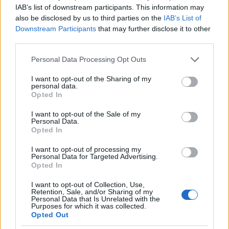
IAB’s list of downstream participants. This information may
folytatása.
also be disclosed by us to third parties on the
IAB’s List of
Downstream Participants
that may further disclose it to other
third parties.
Please note that this website/app uses one or more Google
Personal Data Processing Opt Outs
services and may gather and store information including but
not limited to your visit or usage behaviour. You may click to
I want to opt-out of the Sharing of my
personal data.
grant or deny consent to Google and its third-party tags to
Opted In
use your data for below specified purposes in below Google
consent section.
I want to opt-out of the Sale of my
Personal Data.
Opted In
I want to opt-out of processing my
Personal Data for Targeted Advertising.
Opted In
I want to opt-out of Collection, Use,
Retention, Sale, and/or Sharing of my
Personal Data that Is Unrelated with the
Esztergomba tartó Desiro motorvonat a
Purposes for which it was collected.
Opted Out
szentendrei héven
(forrás:hampage.hu)