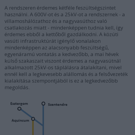
A rendszeren érdemes kétféle feszültségszintet
használni. A 600V-ot és a 25kV-ot a rendszernek - a
villamoshálózathoz és a nagyvasúthoz való
csatlakozás miatt - mindenképpen tudnia kell, így
érdemes ebből a kettőből gazdálkodni. A közúti
vasúti infrastruktúrát igénylő vonalakon
mindenképpen az alacsonyabb feszültségű,
egyenáramú vontatás a kedvezőbb, a mai hévek
külső szakaszait viszont érdemes a nagyvasútnál
alkalmazott 25kV-os táplálásra átalakítani, mivel
ennél kell a legkevesebb alállomás és a felsővezeték
kialakítása szempontjából is ez a legkedvezőbb
megoldás.