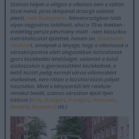
Számos helyen a világon a villamos nem a váltón
tízzel menő, piros lámpánál ácsorgó valamit
jelenti,
mint Budapesten
. Németországban több
olyan nagyváros található, ahol a 70-es években -
eredetileg persze pénzhiány miatt - nem klasszikus
metróhálózatot építettek, hanem ún.
Stadtbahn-
rendszer
t, amelynek a lényege, hogy a villamosok a
városközpontok alatt alagutakban biztosítanak
gyors közlekedési lehetőséget, valamint a külső
szakaszokon is gyorsvasútként közlekednek, a
kettő között pedig normál városi villamosként
viselkednek, nem ritkán a közúttal közös pályát
használva. Mivel a kényszerből lett rendszer
remekül bevált, számos városban épült ilyen
hálózat (
Köln
,
Stuttgart
,
Frankfurt
,
Hannover
,
Bielefeld
,
Düsseldorf
stb.)