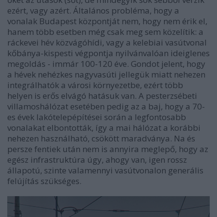
ezért, vagy azért. Általános probléma, hogy a
vonalak Budapest központját nem, hogy nem érik el,
hanem több esetben még csak meg sem közelítik: a
ráckevei hév közvágóhídi, vagy a kelebiai vasútvonal
kőbánya-kispesti végpontja nyilvánvalóan ideiglenes
megoldás - immár 100-120 éve. Gondot jelent, hogy
a hévek nehézkes nagyvasúti jellegük miatt nehezen
integrálhatók a városi környezetbe, ezért több
helyen is erős elvágó hatásuk van. A pesterzsébeti
villamoshálózat esetében pedig az a baj, hogy a 70-
es évek lakótelepépítései során a legfontosabb
vonalakat elbontották, így a mai hálózat a korábbi
nehezen használható, csökött maradványa. Na és
persze fentiek után nem is annyira meglepő, hogy az
egész infrastruktúra úgy, ahogy van, igen rossz
állapotú, szinte valamennyi vasútvonalon generális
felújítás szükséges.