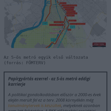
Az 5-ös metró egyik első változata
(forrás: FŐMTERV)
Papírgyártás ezerrel - az 5-ös metró eddigi
karrierje
A politikai gondolkodásban először a 2000-es évek
elején merült fel ez a terv. 2008 környékén még
tanulmánytervek is készültek
, melyeknek azonban
nem lett folytatása. A BKK előkészítési projektjei