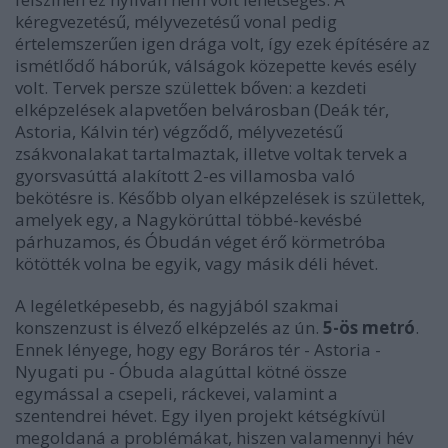
kéregvezetésű, mélyvezetésű vonal pedig
értelemszerűen igen drága volt, így ezek építésére az
ismétlődő háborúk, válságok közepette kevés esély
volt. Tervek persze születtek bőven: a kezdeti
elképzelések alapvetően belvárosban (Deák tér,
Astoria, Kálvin tér) végződő, mélyvezetésű
zsákvonalakat tartalmaztak, illetve voltak tervek a
gyorsvasúttá alakított 2-es villamosba való
bekötésre is. Később olyan elképzelések is születtek,
amelyek egy, a Nagykörúttal többé-kevésbé
párhuzamos, és Óbudán véget érő körmetróba
kötötték volna be egyik, vagy másik déli hévet.
A legéletképesebb, és nagyjából szakmai
konszenzust is élvező elképzelés az ún.
5-ös metró
.
Ennek lényege, hogy egy Boráros tér - Astoria -
Nyugati pu - Óbuda alagúttal kötné össze
egymással a csepeli, ráckevei, valamint a
szentendrei hévet. Egy ilyen projekt kétségkívül
megoldaná a problémákat, hiszen valamennyi hév