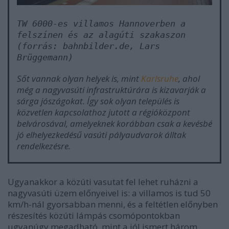
TW 6000-es villamos Hannoverben a
felszínen és az alagúti szakaszon
(forrás: bahnbilder.de, Lars
Brüggemann)
Sőt vannak olyan helyek is, mint
Karlsruhe
, ahol
még a nagyvasúti infrastruktúrára is kizavarják a
sárga jószágokat. Így sok olyan település is
közvetlen kapcsolathoz jutott a régióközpont
belvárosával, amelyeknek korábban csak a kevésbé
jó elhelyezkedésű vasúti pályaudvarok álltak
rendelkezésre.
Ugyanakkor a közúti vasutat fel lehet ruházni a
nagyvasúti üzem előnyeivel is: a villamos is tud 50
km/h-nál gyorsabban menni, és a feltétlen előnyben
részesítés közúti lámpás csomópontokban
ugyanúgy megadható, mint a jól ismert három