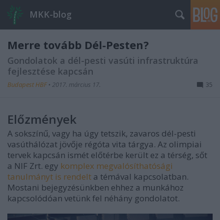
MKK-blog
Merre tovább Dél-Pesten?
Gondolatok a dél-pesti vasúti infrastruktúra
fejlesztése kapcsán
Budapest HBF
•
2017. március 17.
35
Előzmények
A sokszínű, vagy ha úgy tetszik, zavaros dél-pesti
vasúthálózat jövője régóta vita tárgya. Az olimpiai
tervek kapcsán ismét előtérbe került ez a térség, sőt
a NIF Zrt. egy
komplex megvalósíthatósági
tanulmányt is rendelt
a témával kapcsolatban.
Mostani bejegyzésünkben ehhez a munkához
kapcsolódóan vetünk fel néhány gondolatot.