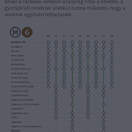
Mivel a ráckevei vonalon aránylag ritka a követés, a
gyorsjárati rendszer anélkül tudna működni, hogy a
vonatok egymást feltartanák.