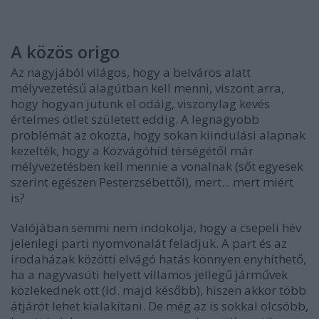
A közös origo
Az nagyjából világos, hogy a belváros alatt
mélyvezetésű alagútban kell menni, viszont arra,
hogy hogyan jutunk el odáig, viszonylag kevés
értelmes ötlet született eddig. A legnagyobb
problémát az okozta, hogy sokan kiindulási alapnak
kezelték, hogy a Közvágóhíd térségétől már
mélyvezetésben kell mennie a vonalnak (sőt egyesek
szerint egészen Pesterzsébettől), mert... mert miért
is?
Valójában semmi nem indokolja, hogy a csepeli hév
jelenlegi parti nyomvonalát feladjuk. A part és az
irodaházak közötti elvágó hatás könnyen enyhíthető,
ha a nagyvasúti helyett villamos jellegű járművek
közlekednek ott (ld. majd később), hiszen akkor több
átjárót lehet kialakítani. De még az is sokkal olcsóbb,