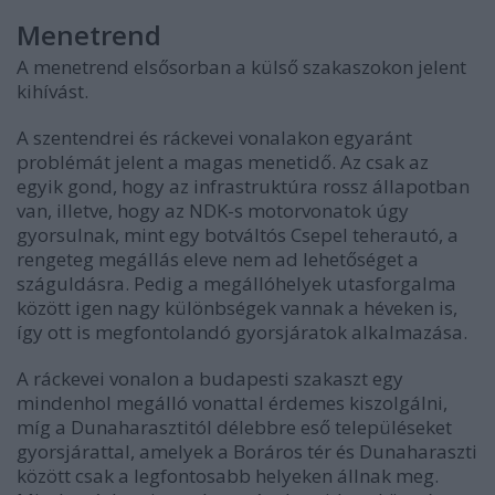
Menetrend
A menetrend elsősorban a külső szakaszokon jelent
kihívást.
A szentendrei és ráckevei vonalakon egyaránt
problémát jelent a magas menetidő. Az csak az
egyik gond, hogy az infrastruktúra rossz állapotban
van, illetve, hogy az NDK-s motorvonatok úgy
gyorsulnak, mint egy botváltós Csepel teherautó, a
rengeteg megállás eleve nem ad lehetőséget a
száguldásra. Pedig a megállóhelyek utasforgalma
között igen nagy különbségek vannak a héveken is,
így ott is megfontolandó gyorsjáratok alkalmazása.
A ráckevei vonalon a budapesti szakaszt egy
mindenhol megálló vonattal érdemes kiszolgálni,
míg a Dunaharasztitól délebbre eső településeket
gyorsjárattal, amelyek a Boráros tér és Dunaharaszti
között csak a legfontosabb helyeken állnak meg.