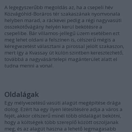
A legegyszerűbb megoldás az, ha a csepeli hév
Közvágóhíd-Boráros tér szakaszának nyomvonala
helyben marad, a ráckevei pedig a régi nagyvasúti
összekötővágány helyén kerül bekötésre a
csepelibe. Bár villamos-jellegű üzem esetében ezt
meg lehet oldani a felszínen is, célszerű mégis a
kéregvezetést választani a pirossal jelölt szakaszon,
mert így a Kvassay út külön szintben keresztezhető,
továbbá a nagyvásártelepi magánterület alatt el
tudna menni a vonal.
Oldalágak
Egy mélyvezetésű vasúti alagút megépítése drága
dolog. Ezért ha egy ilyen létesítésére adja a város a
fejét, akkor célszerű minél több oldalágat bekötni,
hogy a költségek több szereplő között oszoljanak
meg, és az alagút haszna a lehető legmagasabb