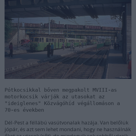
Pótkocsikkal bőven megpakolt MVIII-as
motorkocsik várják az utasokat az
"ideiglenes" Közvágóhíd végállomáson a
70-es években
Dél-Pest a féllábú vasútvonalak hazája. Van belőlük
jópár, és azt sem lehet mondani, hogy ne használnák
őket az utasok (sőt), de mindegyik sok sebből vérzik