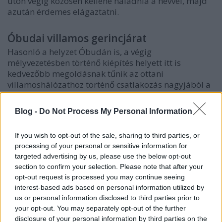
úton végig közösen kellene haladnia a hévvel, majd
azután érdemes elágaztatni.
Óbudai villamos gerincjárat
Hasonló a helyzet Óbudán is, a végig
mélyvezetésben történő kiépítés helyett itt is
kedvezőbb megoldásnak tűnik az ottani
villamoshálózathoz történő csatlakozás nagyjából a
Zsigmond tér magasságában.
Blog -
Do Not Process My Personal Information
Az esztergomi vasút
If you wish to opt-out of the sale, sharing to third parties, or
Az esztergomi vasútvonalról való leágazásra a
processing of your personal or sensitive information for
szentendrei hév belső szakasza felé már ma is
targeted advertising by us, please use the below opt-out
érdemes lenne elgondolkodni, ahogy erre született is
section to confirm your selection. Please note that after your
számos javaslat, sőt a dolog az újpesti vasúti híd
opt-out request is processed you may continue seeing
interest-based ads based on personal information utilized by
lezárásakor rövid ideig még
ki is lett próbálva
. Ha
us or personal information disclosed to third parties prior to
pedig a belső végpont nem a Batthyány tér, hanem
your opt-out. You may separately opt-out of the further
egy egész város alatt átmenő alagút, onnantól már
disclosure of your personal information by third parties on the
az esztergomi vonal főirányának is ez a természetes