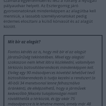
számára egyértelműen ez lesz a főirány a Nyugati
pályaudvar helyett. Az Esztergomig járó
gyorsvonatoknak mindenképpen az alagútba kell
menniük, a lassabb személyvonatokat pedig
érdemes elosztani a külső körvasút és az alagút
között.
Mit bír az alagút?
Fontos kérdés az is, hogy mit bír el az alagút
járatsűrűség tekintetében. Mivel egy alagúti
szakaszon nem lehet látra közlekedni, valamilyen
térközös biztosítóberendezés mindenképpen kell.
Elvileg egy 90 másodperces követést lehetővé tevő
biztosítóberendezés is tudja kezelni a rendszert (a
40-ből 34 menetvonal lenne felhasználva
óránként), de elképzelhető, hogy a járművek
kedvezőbb fékezési tulajdonságai miatt
rövidíthetők a térközök, és így akár 75
másodpercre is le lehetne menni, amely már 48