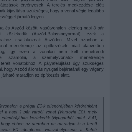
látozások érvényesek. A terelés megkezdése előtt
bák kijavítása szükséges, hogy a vonal végig legalább
sséggel járható legyen.
 és Aszód közötti vasútvonalon jelenleg napi 8 pár
at közlekedik (Aszód-Balassagyarmat), ezek a
onalhoz csatlakoznak Aszódon. Mivel azonban a
vonal menetrendje az építkezések miatt alapvetően
fog, így ezen a vonalon nem kell menetrendi
kkel számolni, a személyvonatok menetrendje
a terelt vonatokhoz. A pályafelújítást úgy szükséges
, hogy Aszód állomás nyugati bejáratánál egy vágány
járható maradjon az építkezés alatt.
tvonalon a prágai EC-k ellenórájában kétóránként
tel a napi 1 pár varsói vonat (Varsovia EC), mely
 ellenórájában közlekedik (Nyugatiból indul: 8:41,
, hogy ebben az ütemben ne maradjon ki a terelt
sovia EC ideiglenes visszahelyezése a Keleti