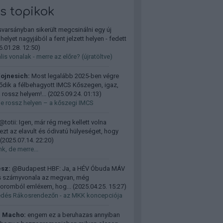
ss topikok
varsányban sikerült megcsinálni egy új
elyet nagyjából a fent jelzett helyen - fedett
.01.28. 12:50
)
is vonalak - merre az előre? (újratöltve)
ojnesich:
Most legalább 2025-ben végre
ődik a félbehagyott IMCS Kőszegen, igaz,
 rossz helyem!...
(
2025.09.24. 01:13
)
de rossz helyen – a kőszegi IMCS
@totii: Igen, már rég meg kellett volna
ezt az elavult és ódivatú hülyeséget, hogy
(
2025.07.14. 22:20
)
k, de merre...
ész:
@Budapest HBF: Ja, a HÉV Óbuda MÁV
 szárnyvonala az megvan, még
oromból emléxem, hog...
(
2025.04.25. 15:27
)
dés Rákosrendezőn - az MKK koncepciója
 Macho:
engem ez a beruhazas annyiban