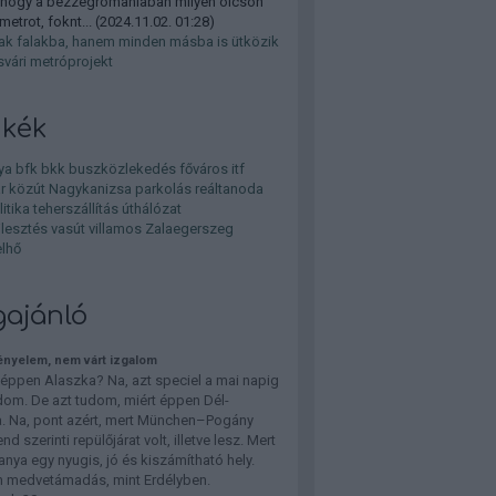
 hogy a bezzegromaniaban milyen olcson
 metrot, foknt...
(
2024.11.02. 01:28
)
k falakba, hanem minden másba is ütközik
svári metróprojekt
kék
ya
bfk
bkk
buszközlekedés
főváros
itf
r
közút
Nagykanizsa
parkolás
reáltanoda
litika
teherszállítás
úthálózat
jlesztés
vasút
villamos
Zalaegerszeg
lhő
gajánló
kényelem, nem várt izgalom
ppen Alaszka? Na, azt speciel a mai napig
om. De azt tudom, miért éppen Dél-
. Na, pont azért, mert München–Pogány
d szerinti repülőjárat volt, illetve lesz. Mert
anya egy nyugis, jó és kiszámítható hely.
 medvetámadás, mint Erdélyben.