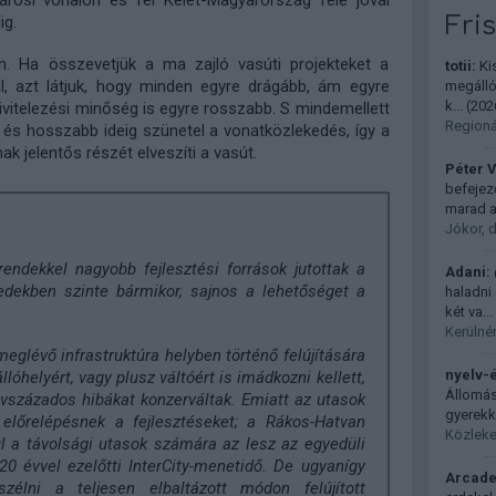
árosi vonalon és fél Kelet-Magyarország felé jóval
Fri
ig.
. Ha összevetjük a ma zajló vasúti projekteket a
totii:
Kis
l, azt látjuk, hogy minden egyre drágább, ám egyre
megállóh
k...
(
2026
kivitelezési minőség is egyre rosszabb. S mindemellett
Regionál
és hosszabb ideig szünetel a vonatközlekedés, így a
 jelentős részét elveszíti a vasút.
Péter V
befejez
marad a
Jókor, 
ndekkel nagyobb fejlesztési források jutottak a
Adani:
edekben szinte bármikor, sajnos a lehetőséget a
haladni 
.
két va...
Kerülnén
eglévő infrastruktúra helyben történő felújítására
nyelv-
lóhelyért, vagy plusz váltóért is imádkozni kellett,
Állomás
vszázados hibákat konzerváltak. Emiatt az utasok
gyerekk
előrelépésnek a fejlesztéseket; a Rákos-Hatvan
Közleke
ul a távolsági utasok számára az lesz az egyedüli
20 évvel ezelőtti InterCity-menetidő. De ugyanígy
Arcade
zélni a teljesen elbaltázott módon felújított