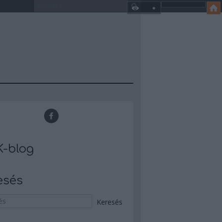
-blog
esés