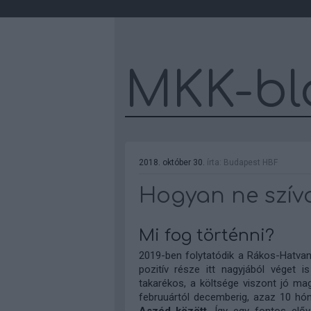
MKK-bl
2018. október 30.
írta:
Budapest HBF
Hogyan ne szív
Mi fog történni?
2019-ben folytatódik a Rákos-Hatvan
pozitív része itt nagyjából véget i
takarékos, a költsége viszont jó ma
februuártól decemberig, azaz 10 h