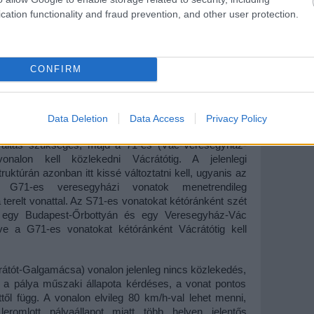
cation functionality and fraud prevention, and other user protection.
vonal és a Nyugati pályaudvar jelenleg kapacitásának
el, így tetszőleges időpontban nem lehet vonatokat
. Budapest-Nyugatiból Vácra jelenleg kétóránként van
küli haladást lehetővé tevő üres időablak: a Budapest
CONFIRM
zött haladó Metropolitan Eurocity ugyanis csak
 közlekedik, ám az ütemes menetrend miatt minden
an hagyva számára a hely a menetrendben. Tehát a
tudna haladni a miskolci IC.
Data Deletion
Data Access
Privacy Policy
váltás szükséges, majd a 71-es (Vác-Veresegyház-
onalon kell közlekedni Vácrátótig. A jelenlegi
ruktúrán azonban itt kissé változtatni kell, ugyanis az
G71-es veresegyházi vonatok menetrendileg
terelt vonattal. Az S71-es vonatokat kétóránként szét
ni egy Budapest-Őrbottyán és egy Veresegyház-Vác
etve a G71-es vonatokat kétóránként Vácrátótig kell
rátót-Galgamácsa) vonalon jelenleg nincs közlekedés,
bb a pálya műszaki állapota kérdéses, a vonat pontos
ttől függ. A vonalon elvileg 80 km/h-val lehet menni,
eromlott pályaállapot miatt több helyen jelentős