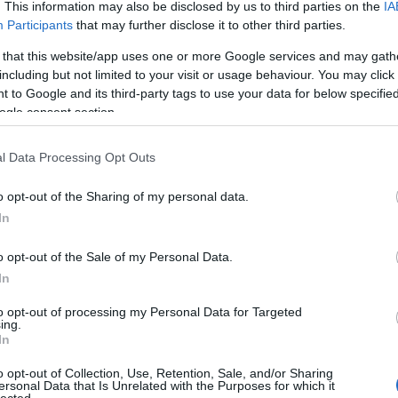
Fee
. This information may also be disclosed by us to third parties on the
IA
n már változtatni nem lehet. Egyet viszont nagyon is
Participants
that may further disclose it to other third parties.
RSS 2.0
okat ért kényelmetlenségeket mérsékelni kell. Olyan
bejegy
 that this website/app uses one or more Google services and may gath
 munkák idején, amely minimalizálja a buszos pótlást
Atom
including but not limited to your visit or usage behaviour. You may click 
bejegy
 to Google and its third-party tags to use your data for below specifi
a (Budapest-Pusztaszabolcs) vasútvonal esetében is
ogle consent section.
okat érő kellemetlenségek csökkentésére. Akkor a
ra, most azonban reméljük, hogy másképp lesz.
Egy
l Data Processing Opt Outs
o opt-out of the Sharing of my personal data.
hosszabb időre le kell zárni, az első, amit meg kell
Fac
In
ább a forgalom egy része kerülő útirányon. Ilyenre már
len projekt esetében is találtunk egy megoldást.
o opt-out of the Sale of my Personal Data.
In
to opt-out of processing my Personal Data for Targeted
ing.
In
o opt-out of Collection, Use, Retention, Sale, and/or Sharing
ersonal Data that Is Unrelated with the Purposes for which it
lected.