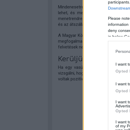
participants
Mindenesetre jelen fázisban fentieke
Downstream 
lehet, és meg is kell tenni: az utas
Please note
menetrendre van szükség a felújítási
és az átszállások számát.
information 
deny consent
A Magyar Közlekedési Klub már a 40
in below Go
megfogalmazott javaslatot az utas
felvetések nem találtak meghallgatás
Persona
Kerüljünk Vác felé!
I want t
Ha egy vasútvonalat felújítás miatt 
Opted 
vizsgálni, hogy lebonyolítható-e legal
voltak pozitív példák a múltban, és je
I want t
Opted 
I want 
Advertis
Opted 
I want t
of my P
was col