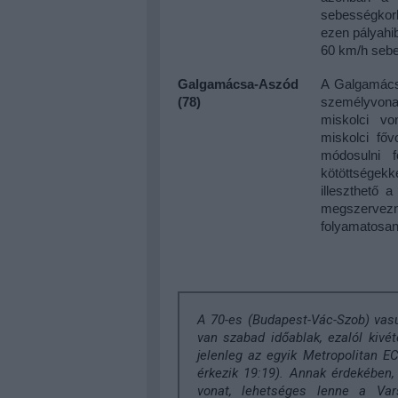
sebességkor
ezen pályahi
60 km/h sebe
Galgamácsa-Aszód
A Galgamácsa
(78)
személyvon
miskolci v
miskolci fő
módosulni 
kötöttsége
illeszthető 
megszervezni
folyamatosan 
A 70-es (Budapest-Vác-Szob) vasú
van szabad időablak, ezalól kivé
jelenleg az egyik Metropolitan EC
érkezik 19:19). Annak érdekében
vonat, lehetséges lenne a Var