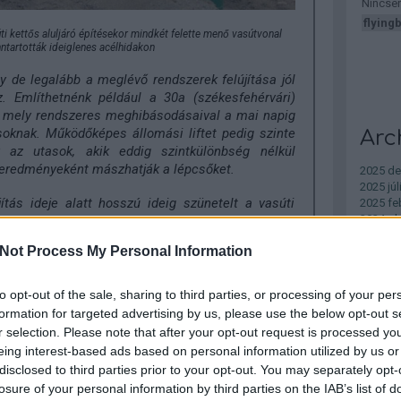
Nincse
flying
ti kettős aluljáró építésekor mindkét felette menő vasútvonal
ntartották ideiglenes acélhidakon
gy de legalább a meglévő rendszerek felújítása jól
. Említhetnénk például a 30a (székesfehérvári)
, mely rendszeres meghibásodásaival a mai napig
oknak. Működőképes állomási liftet pedig szinte
Arc
y az utasok, akik eddig szintkülönbség nélkül
és eredményeként mászhatják a lépcsőket.
2025 d
2025 júl
ítás ideje alatt hosszú ideig szünetelt a vasúti
2025 fe
2024 ok
 alternatíva nélkül. A Budapest-Esztergom vonalon
2024 s
szra az utasok, de szintén teljesen elüldözte a
Not Process My Personal Information
2024 jú
ól az Érd felső - Kelenföld szakasz 13 hónapos
2024 ápr
zág legnagyobb ipari üzemei közé tartozó MOL-nak
2024 ja
llátási nehézségeket és többletköltséget okozott.
to opt-out of the sale, sharing to third parties, or processing of your per
2023 d
en haszonélvezője volt, a kivitelező, aki azonban
formation for targeted advertising by us, please use the below opt-out s
2023 má
nyek sorozatos ignorálásával, és hónapokig tartó
r selection. Please note that after your opt-out request is processed y
2022 júl
lmes munkaterületet.
Tovább
.
eing interest-based ads based on personal information utilized by us or
disclosed to third parties prior to your opt-out. You may separately opt-
losure of your personal information by third parties on the IAB’s list of