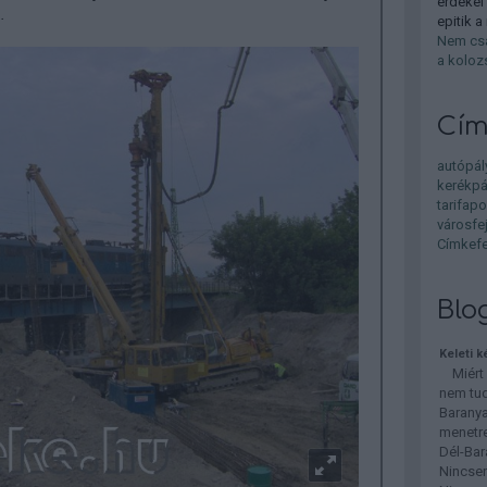
erdekel
.
epitik a
Nem csa
a koloz
Cím
autópál
kerékpá
tarifapo
városfe
Címkefe
Blo
Keleti 
Miért é
nem tud
Baranya
menetren
Dél-Bar
Nincsen