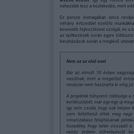
Aszód között
. Így egy fontos előv
nehezebb lesz a közlekedés, mint edd
Ez persze önmagában sincs rendjén
néhány évtizeddel ezelőtti munkákka
kevesebb fejlesztéssel szolgál, és a 
az építkezések során egyre többször 
beruházások során a meglévő utasainak
Nem ez az első eset
Bár az elmúlt 10 évben nagyságre
vasútnak, mint a megelőző évtiz
rendszer nem használta ki elég jól
A projektek túlnyomó többsége a m
korlátozódott, már egy-egy új megál
így nem csoda, hogy sok helyen é
sem feltétlenül élték meg nagy 
vonalszakasz felújításának példá
hozadéka, hogy talán visszaáll a 
nehéz érdemi előrelépésről bes