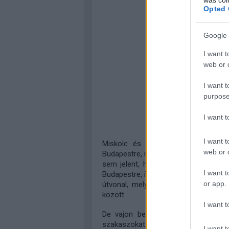
Opted 
Google 
I want t
web or d
I want t
purpose
I want 
I want t
Miskolc és Hatvan felől ugyanis A
web or d
Budapestre, méghozzá végig villamosí
sem jelent, hiszen a 80a (Budapes
I want t
Budapestre, így a másik útirány mind
or app.
útvonal, mely segítségével megmar
között.
I want t
De vajon beilleszthetőek-e ezek a
szakaszokat külön-külön!
I want t