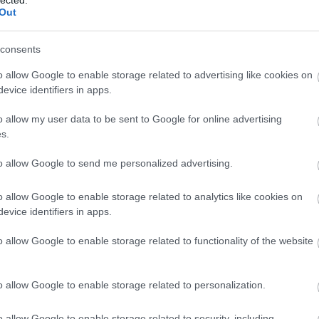
Out
consents
o allow Google to enable storage related to advertising like cookies on
evice identifiers in apps.
o allow my user data to be sent to Google for online advertising
s.
to allow Google to send me personalized advertising.
o allow Google to enable storage related to analytics like cookies on
szód-Vácrátót-Vác útirányon át is el lehet jutni
evice identifiers in apps.
tott vasútvonalakon. Ez ráadásul igazán nagy kerülőt
t-Hatvan) vasútvonal maga sem egyenes úton megy
o allow Google to enable storage related to functionality of the website
össze kb. 15 km-relé hosszabb. Azaz van jó alternatív
adhatnak a közvetlen vonatok Budapest és Miskolc
o allow Google to enable storage related to personalization.
 plusz vonatok a kerülő útirányon? Nézzük meg a
o allow Google to enable storage related to security, including