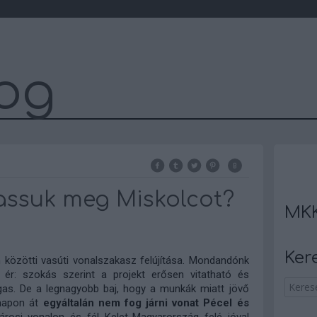
og
assuk meg Miskolcot?
MKK
Ker
 közötti vasúti vonalszakasz felújítása. Mondandónk
s ér: szokás szerint a projekt erősen vitatható és
gas. De a legnagyobb baj, hogy a munkák miatt jövő
ónapon át
egyáltalán nem fog járni vonat Pécel és