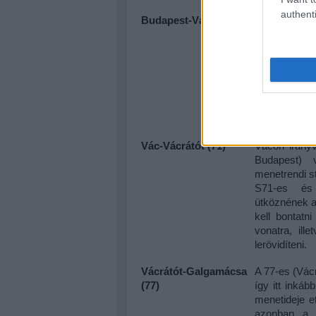
authenti
Budapest-Vác (70)
A váci vasút
határán üzem
beilleszteni
megállás nél
és Prága kö
kétóránként
órában ki v
másik órában 
Vác-Vácrátót (71)
Vácon irány
Budapest) v
menetrendi st
S71-es és 
ütköznének a 
kell bontat
vonatra, ill
lerövidíteni.
Vácrátót-Galgamácsa
A 77-es (Vác
(77)
így itt inká
menetideje e
azonban a l