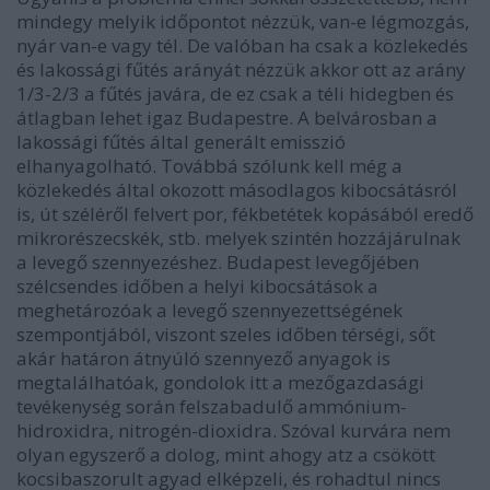
mindegy melyik időpontot nézzük, van-e légmozgás,
nyár van-e vagy tél. De valóban ha csak a közlekedés
és lakossági fűtés arányát nézzük akkor ott az arány
1/3-2/3 a fűtés javára, de ez csak a téli hidegben és
átlagban lehet igaz Budapestre. A belvárosban a
lakossági fűtés által generált emisszió
elhanyagolható. Továbbá szólunk kell még a
közlekedés által okozott másodlagos kibocsátásról
is, út széléről felvert por, fékbetétek kopásából eredő
mikrorészecskék, stb. melyek szintén hozzájárulnak
a levegő szennyezéshez. Budapest levegőjében
szélcsendes időben a helyi kibocsátások a
meghetározóak a levegő szennyezettségének
szempontjából, viszont szeles időben térségi, sőt
akár határon átnyúló szennyező anyagok is
megtalálhatóak, gondolok itt a mezőgazdasági
tevékenység során felszabadulő ammónium-
hidroxidra, nitrogén-dioxidra. Szóval kurvára nem
olyan egyszerő a dolog, mint ahogy atz a csökött
kocsibaszorult agyad elképzeli, és rohadtul nincs