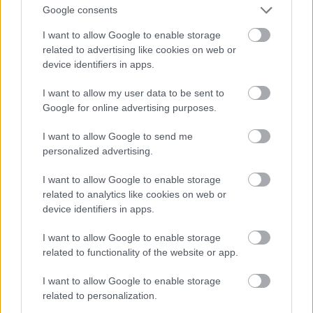
Google consents
@szánmonoxid
:
Nos, köszönöm szépen a személyeskedést, de
I want to allow Google to enable storage
normális is vagyok és faszságot sem beszéltem.
related to advertising like cookies on web or
1. A HELYI légszennyezettségről beszéltem, amit
device identifiers in apps.
Budapesten a belvárosban, nem a fűtés és a
I want to allow my user data to be sent to
tömegközlekedés meg a teherszállítás okoz, hanem
Google for online advertising purposes.
az átmenő autóforgalom. Országosan valóban az
ipar és a nem megfellelő lakossági fűtés okozza
I want to allow Google to send me
problémát, de én senkit sem láttam még a V., VI., VII.
personalized advertising.
kerületben stb. rongyokkal és hulladékkal fűteni a
táv és gázfűtés meg nem okoz akkora szállópor
I want to allow Google to enable storage
koncentrációt.
related to analytics like cookies on web or
2. Te láttál már átmenő teherautó forgalmat
device identifiers in apps.
Budapesten belvárosában? Teherszállítás többsége
az M0-oson tölti az életét és nem jön be a városba.
I want to allow Google to enable storage
3. Azon ebreken többségének akik autóval a
related to functionality of the website or app.
munkahelyére és onnan haza nincs bérlete, mert mi
a faszért lenne, ha egyszer ajtótól ajtóig viszi az
I want to allow Google to enable storage
autó? Nem abból a 3 ismerődösből kell kiindulni
related to personalization.
akinek van bérlete, mert hajnalok hajnalán