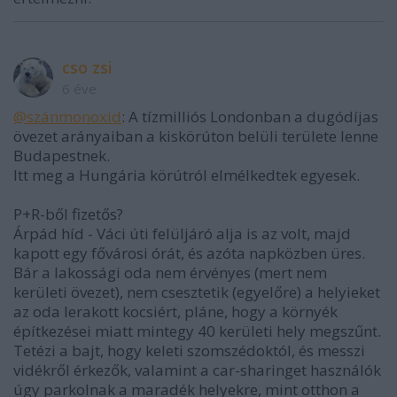
cso zsi
6 éve
@szánmonoxid
: A tízmilliós Londonban a dugódíjas
övezet arányaiban a kiskörúton belüli területe lenne
Budapestnek.
Itt meg a Hungária körútról elmélkedtek egyesek.
P+R-ből fizetős?
Árpád híd - Váci úti felüljáró alja is az volt, majd
kapott egy fővárosi órát, és azóta napközben üres.
Bár a lakossági oda nem érvényes (mert nem
kerületi övezet), nem csesztetik (egyelőre) a helyieket
az oda lerakott kocsiért, pláne, hogy a környék
építkezései miatt mintegy 40 kerületi hely megszűnt.
Tetézi a bajt, hogy keleti szomszédoktól, és messzi
vidékről érkezők, valamint a car-sharinget használók
úgy parkolnak a maradék helyekre, mint otthon a