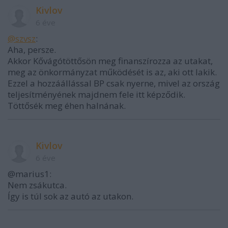
Kivlov
6 éve
@szvsz
:
Aha, persze.
Akkor Kővágótöttősön meg finanszírozza az utakat,
meg az önkormányzat működését is az, aki ott lakik.
Ezzel a hozzáállással BP csak nyerne, mivel az ország
teljesítményének majdnem fele itt képződik.
Töttősék meg éhen halnának.
Kivlov
6 éve
@marius1:
Nem zsákutca.
Így is túl sok az autó az utakon.