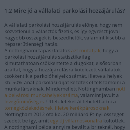
1.2 Mire jó a vállalati parkolási hozzájárulás?
A vállalati parkolási hozzájárulás előnye, hogy nem
közvetlenül a választók fizetik, és így egyrészt jóval
nagyobb összegek is beszedhetők, valamint kisebb a
népszerűtlenségi hatás.
A nottinghami tapasztalatok
azt mutatják
, hogy a
parkolási hozzájárulás statisztikailag
kimutathatóan csökkentette a dugókat, elsősorban
azáltal, hogy a hozzájárulásra kötelezett vállalatok
csökkentik a parkolóhelyeik számát, illetve a helyek
kb. 50%-ánál parkolási díjat kezdtek el felszámolni a
munkatársaknak. Mindemellett Nottinghamban
nőtt
a belvárosi munkahelyek száma
, valamint javult a
levegőminőség is
. Útfelületeket át lehetett adni a
tömegközlekedésnek, illetve kerékpárosoknak
.
Nottingham 2012 óta kb. 20 milliárd Ft-nyi összeget
szedett be így, amit
egy új villamosvonalra
költöttek.
A nottinghami példa annyira bevált a briteknél, hogy