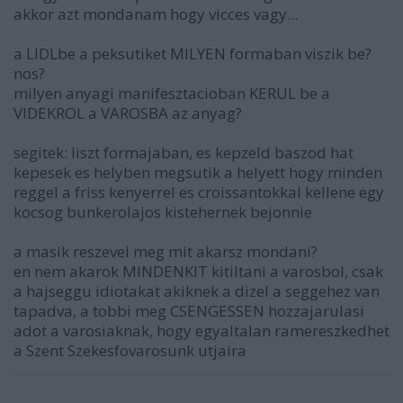
akkor azt mondanam hogy vicces vagy...
a LIDLbe a peksutiket MILYEN formaban viszik be?
nos?
milyen anyagi manifesztacioban KERUL be a
VIDEKROL a VAROSBA az anyag?
segitek: liszt formajaban, es kepzeld baszod hat
kepesek es helyben megsutik a helyett hogy minden
reggel a friss kenyerrel es croissantokkal kellene egy
kocsog bunkerolajos kistehernek bejonnie
a masik reszevel meg mit akarsz mondani?
en nem akarok MINDENKIT kitiltani a varosbol, csak
a hajseggu idiotakat akiknek a dizel a seggehez van
tapadva, a tobbi meg CSENGESSEN hozzajarulasi
adot a varosiaknak, hogy egyaltalan ramereszkedhet
a Szent Szekesfovarosunk utjaira