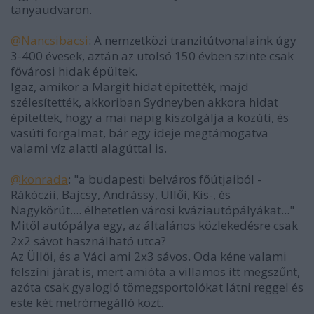
tanyaudvaron.
@Nancsibacsi
: A nemzetközi tranzitútvonalaink úgy
3-400 évesek, aztán az utolsó 150 évben szinte csak
fővárosi hidak épültek.
Igaz, amikor a Margit hidat építették, majd
szélesítették, akkoriban Sydneyben akkora hidat
építettek, hogy a mai napig kiszolgálja a közúti, és
vasúti forgalmat, bár egy ideje megtámogatva
valami víz alatti alagúttal is.
@konrada
: "a budapesti belváros főútjaiból -
Rákóczii, Bajcsy, Andrássy, Üllői, Kis-, és
Nagykörút.... élhetetlen városi kváziautópályákat..."
Mitől autópálya egy, az általános közlekedésre csak
2x2 sávot használható utca?
Az Üllői, és a Váci ami 2x3 sávos. Oda kéne valami
felszíni járat is, mert amióta a villamos itt megszűnt,
azóta csak gyalogló tömegsportolókat látni reggel és
este két metrómegálló közt.