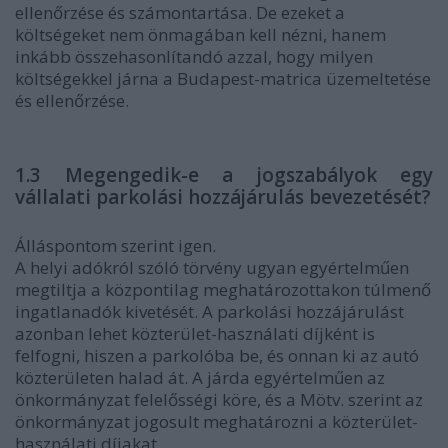
ellenőrzése és számontartása. De ezeket a
költségeket nem önmagában kell nézni, hanem
inkább összehasonlítandó azzal, hogy milyen
költségekkel járna a Budapest-matrica üzemeltetése
és ellenőrzése.
1.3 Megengedik-e a jogszabályok egy
vállalati parkolási hozzájárulás bevezetését?
Álláspontom szerint igen.
A helyi adókról szóló törvény ugyan egyértelműen
megtiltja a központilag meghatározottakon túlmenő
ingatlanadók kivetését. A parkolási hozzájárulást
azonban lehet közterület-használati díjként is
felfogni, hiszen a parkolóba be, és onnan ki az autó
közterületen halad át. A járda egyértelműen az
önkormányzat felelősségi köre, és a Mötv. szerint az
önkormányzat jogosult meghatározni a közterület-
használati díjakat.