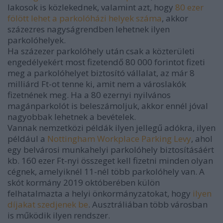
lakosok is közlekednek, valamint azt, hogy
80 ezer
fölött lehet a parkolóházi helyek száma
, akkor
százezres nagyságrendben lehetnek ilyen
parkolóhelyek.
Ha százezer parkolóhely után csak a közterületi
engedélyekért most fizetendő 80 000 forintot fizeti
meg a parkolóhelyet biztosító vállalat, az már 8
milliárd Ft-ot tenne ki, amit nem a városlakók
fizetnének meg. Ha a 80 ezernyi nyilvános
magánparkolót is beleszámoljuk, akkor ennél jóval
nagyobbak lehetnek a bevételek.
Vannak nemzetközi példák ilyen jellegű adókra, ilyen
például a
Nottingham Workplace Parking Levy
, ahol
egy belvárosi munkahelyi parkolóhely biztosításáért
kb. 160 ezer Ft-nyi összeget kell fizetni minden olyan
cégnek, amelyiknél 11-nél több parkolóhely van. A
skót kormány 2019 októberében külön
felhatalmazta a helyi önkormányzatokat, hogy
ilyen
díjakat szedjenek be
. Ausztráliában több városban
is működik ilyen rendszer.