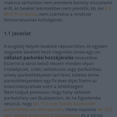
matrica várhatóan nem jelentene komoly visszatartó
erőt, és bevétel tekintetében sem jelentős, kb. évi
3-5
Mrd Ft-ot hozna
, nem számolva a rendszer
fenntartásainak költségeivel.
1.1 Javaslat
A dugódíj helyett kevésbé népszerűtlen, és egyben
nagyobb bevételt hozó megoldás lenne egy ún.
vállalati parkolási hozzájárulás
bevezetése.
Eszerint a város belső részein minden olyan
irodaépület, üzlet, vállalkozás vagy parkolóház,
amely parkolóhelyeket tart fenn, köteles lenne
parkolóhelyenként egy fix éves díjat fizetni az
önkormányzatnak ezért a lehetőségért.
Nem tudjuk pontosan, hogy hány vállalati
parkolóhely van Budapesten, de ha figyelembe
vesszük, hogy
kb. 112 ezer fizetős közterületi
parkolóhely van Budapesten
, illetve naponta
kb. 250
ezer ingázó autó érkezik Budapestre
, és a városi