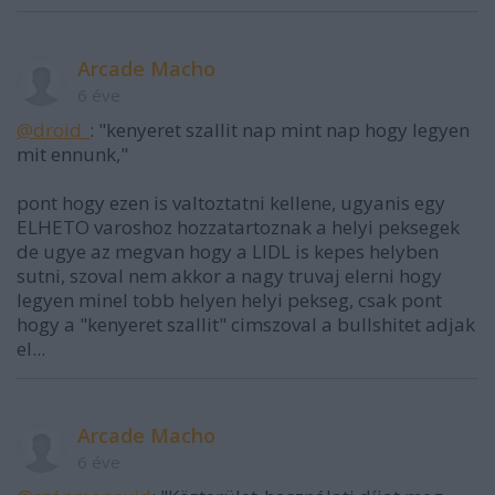
Arcade Macho
6 éve
@droid_
: "kenyeret szallit nap mint nap hogy legyen
mit ennunk,"
pont hogy ezen is valtoztatni kellene, ugyanis egy
ELHETO varoshoz hozzatartoznak a helyi peksegek
de ugye az megvan hogy a LIDL is kepes helyben
sutni, szoval nem akkor a nagy truvaj elerni hogy
legyen minel tobb helyen helyi pekseg, csak pont
hogy a "kenyeret szallit" cimszoval a bullshitet adjak
el...
Arcade Macho
6 éve