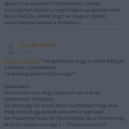
igazad! Ha szeretnél informálódni, mielőtt
faszságokat okádsz a nagyvilágba nyugodtan hívd
fel az OMSZ-t, kiváló angol és magyar nyelvű
tanulmányok vannak a témában.
Arcade Macho
6 éve
@szánmonoxid
: "De gondolod, hogy a lisztet átfújják
a boltba csővezetéken?
Te tényleg ennyire hülye vagy?"
bunkokam...
itt arrol van szo, hogy hanyszor kell a dizel
kistehernek fordulnia
ha lenne egy kis eszed akkor tudhatnad hogy akar
meg a melyfagyasztott peksutik is legalabb
harmadannyi fuvarral letudhatoak, de a lisztnel meg
te hulye barom van egy 5 - 10szeres szorzo is