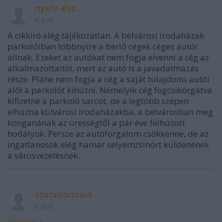
nyelv-ész
6 éve
A cikkíró elég tájékozatlan. A belvárosi irodaházak
parkolóiban többnyire a bérlő cégek céges autói
állnak. Ezeket az autókat nem fogja elvenni a cég az
alkalmazottaitól, mert az autó is a javadalmazás
része. Pláne nem fogja a cég a saját tulajdonú autói
alól a parkolót kihúzni. Némelyik cég fogcsikorgatva
kifizetné a parkoló sarcot, de a legtöbb szépen
elhúzna külvárosi irodaházakba, a belvárosban meg
konganának az ürességtől a pár éve felhúzott
hodályok. Persze az autóforgalom csökkenne, de az
ingatlanosok elég hamar selyemzsinórt küldenének
a városvezetésnek.
szánmonoxid
6 éve
@droid_
: