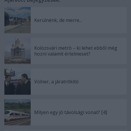
Kerülnénk, de merre...
Kolozsvári metró – ki lehet ebből még
hozni valamit értelmeset?
Völner, a járatritkító
Milyen egy jó távolsági vonat? [4]