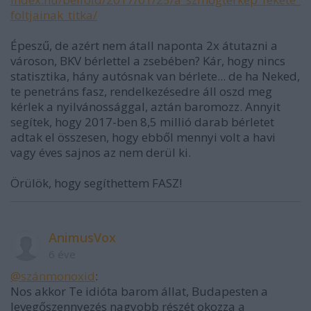
foltjainak_titka/
Épeszű, de azért nem átall naponta 2x átutazni a
városon, BKV bérlettel a zsebében? Kár, hogy nincs
statisztika, hány autósnak van bérlete... de ha Neked,
te penetráns fasz, rendelkezésedre áll oszd meg
kérlek a nyilvánossággal, aztán baromozz. Annyit
segítek, hogy 2017-ben 8,5 millió darab bérletet
adtak el összesen, hogy ebből mennyi volt a havi
vagy éves sajnos az nem derül ki.
Örülök, hogy segíthettem FASZ!
AnimusVox
6 éve
@szánmonoxid
:
Nos akkor Te idióta barom állat, Budapesten a
levegőszennyezés nagyobb részét okozza a