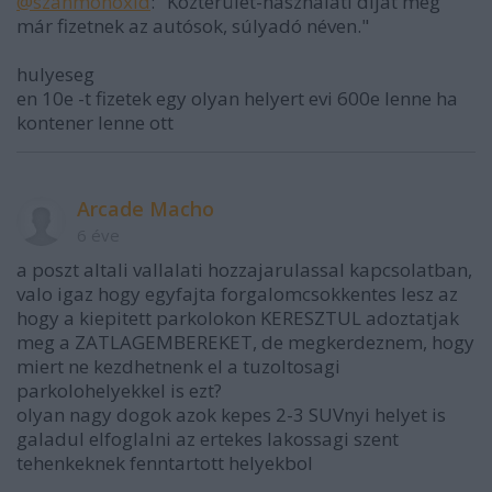
@szánmonoxid
: "Közterület-használati díjat meg
már fizetnek az autósok, súlyadó néven."
hulyeseg
en 10e -t fizetek egy olyan helyert evi 600e lenne ha
kontener lenne ott
Arcade Macho
6 éve
a poszt altali vallalati hozzajarulassal kapcsolatban,
valo igaz hogy egyfajta forgalomcsokkentes lesz az
hogy a kiepitett parkolokon KERESZTUL adoztatjak
meg a ZATLAGEMBEREKET, de megkerdeznem, hogy
miert ne kezdhetnenk el a tuzoltosagi
parkolohelyekkel is ezt?
olyan nagy dogok azok kepes 2-3 SUVnyi helyet is
galadul elfoglalni az ertekes lakossagi szent
tehenkeknek fenntartott helyekbol