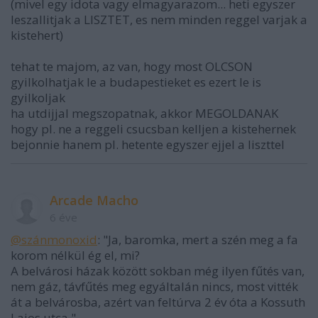
(mivel egy idota vagy elmagyarazom... heti egyszer
leszallitjak a LISZTET, es nem minden reggel varjak a
kistehert)
tehat te majom, az van, hogy most OLCSON
gyilkolhatjak le a budapestieket es ezert le is
gyilkoljak
ha utdijjal megszopatnak, akkor MEGOLDANAK
hogy pl. ne a reggeli csucsban kelljen a kistehernek
bejonnie hanem pl. hetente egyszer ejjel a liszttel
Arcade Macho
6 éve
@szánmonoxid
: "Ja, baromka, mert a szén meg a fa
korom nélkül ég el, mi?
A belvárosi házak között sokban még ilyen fűtés van,
nem gáz, távfűtés meg egyáltalán nincs, most vitték
át a belvárosba, azért van feltúrva 2 év óta a Kossuth
Lajos utca."