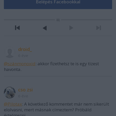
droid_
6 éve
@szánmonoxid
: akkor fizethetsz te is egy tizest
havonta.
cso zsi
6 éve
@Pilotax
: A következő kommentet már nem sikerült
elolvasni, mert másnak címeztem? Próbáld
értelmezni.