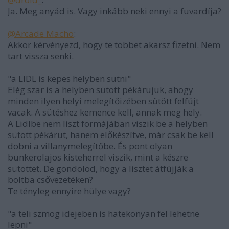
Ja. Meg anyád is. Vagy inkább neki ennyi a fuvardíja?
@Arcade Macho
:
Akkor kérvényezd, hogy te többet akarsz fizetni. Nem
tart vissza senki.
"a LIDL is kepes helyben sutni"
Elég szar is a helyben sütött pékárujuk, ahogy
minden ilyen helyi melegítőizében sütött felfújt
vacak. A sütéshez kemence kell, annak meg hely.
A Lidlbe nem liszt formájában viszik be a helyben
sütött pékárut, hanem előkészítve, már csak be kell
dobni a villanymelegítőbe. És pont olyan
bunkerolajos kisteherrel viszik, mint a készre
sütöttet. De gondolod, hogy a lisztet átfújják a
boltba csővezetéken?
Te tényleg ennyire hülye vagy?
"a teli szmog idejeben is hatekonyan fel lehetne
lepni"