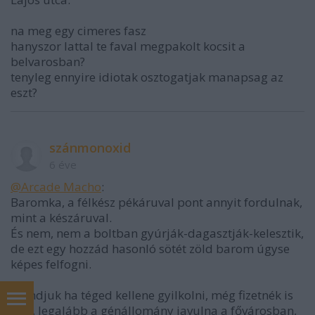
na meg egy cimeres fasz
hanyszor lattal te faval megpakolt kocsit a
belvarosban?
tenyleg ennyire idiotak osztogatjak manapsag az
eszt?
szánmonoxid
6 éve
@Arcade Macho
:
Baromka, a félkész pékáruval pont annyit fordulnak,
mint a készáruval.
És nem, nem a boltban gyúrják-dagasztják-kelesztik,
de ezt egy hozzád hasonló sötét zöld barom úgyse
képes felfogni.
Mondjuk ha téged kellene gyilkolni, még fizetnék is
érte, legalább a génállomány javulna a fővárosban,