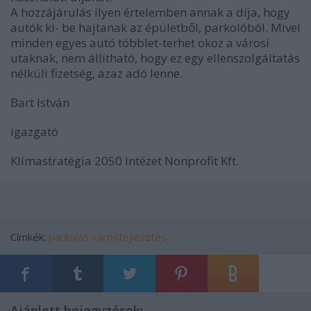
A hozzájárulás ilyen értelemben annak a díja, hogy
autók ki- be hajtanak az épületből, parkolóból. Mivel
minden egyes autó többlet-terhet okoz a városi
utaknak, nem állítható, hogy ez egy ellenszolgáltatás
nélküli fizetség, azaz adó lenne.
Bart István
igazgató
Klímastratégia
2050 Intézet Nonprofit Kft.
Címkék:
parkolás
városfejlesztés
Ajánlott bejegyzések: