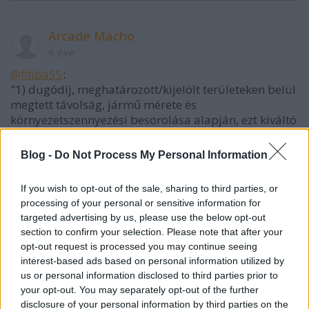
Arcade Macho
6 éve
@fifibá55
:
"1) dugódíj, meghatározott/kijelölt területeken belül
megtett távolság, jármű mérete és
környezetszennyezési besorolása alapján, ezt kiváltó
átalány megfizetésének kizárásával;"
egyetertek, csak a pontosabb megfogalmazas az az
Blog -
Do Not Process My Personal Information
utdij lenne, egyebkent Dr. Puzser Prof
Nagymeltosagu Urasag terveben pontosan le van
If you wish to opt-out of the sale, sharing to third parties, or
irva hogy mennyi es hogyan kellene bevezetni, kulon
processing of your personal or sensitive information for
kiter arra is hogy egy normalisan hangolt utdijjal a
targeted advertising by us, please use the below opt-out
teli szmog idejeben is hatekonyan fel lehetne lepni...
section to confirm your selection. Please note that after your
opt-out request is processed you may continue seeing
"2) ingyenes ill. olcsó lakossági parkolási
interest-based ads based on personal information utilized by
engedélyezés szigorítása, EGYBEN másfajta
us or personal information disclosed to third parties prior to
parkolási lehetőségek, pl. mélygarázsok
your opt-out. You may separately opt-out of the further
használatának elősegítése;"
disclosure of your personal information by third parties on the