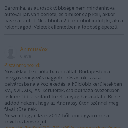
Baromka, az autósok többsége nem mindenhova
autóval jár, van bérlete, és amikor épp kell, akkor
használ autót. Ne abból a 2 baromból indulj ki, aki a
rokonságod. Veletek ellentétben a többség épeszű.
AnimusVox
6 éve
@szánmonoxid
:
Nos akkor Te idióta barom állat, Budapesten a
levegőszennyezés nagyobb részét okozza a
belvárosbana a közlekedés, a küldőbb kerületekben
XV., XVI., XIX,, XX. kerületek, családiháza övezetkben
jellemzőbb a szilárd tüzelőanyag használata. Be ne
addod nekem, hogy az Andrássy úton szénnel meg
fával tüzelnek.
Nesze itt egy cikk is 2017-ből ami ugyan erre a
következtetésre jut:
index.hu/belfold/2017/01/25/a_szmogterkep_fekete_