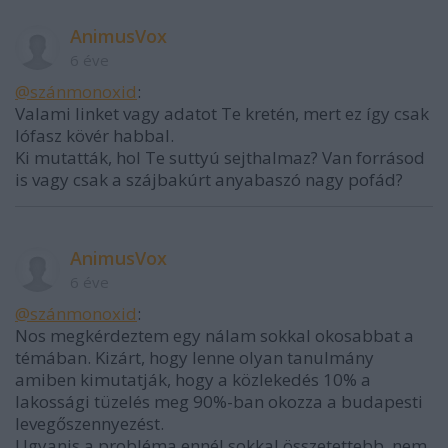
AnimusVox
6 éve
@szánmonoxid
:
Valami linket vagy adatot Te kretén, mert ez így csak
lófasz kövér habbal.
Ki mutatták, hol Te suttyú sejthalmaz? Van forrásod
is vagy csak a szájbakúrt anyabaszó nagy pofád?
AnimusVox
6 éve
@szánmonoxid
:
Nos megkérdeztem egy nálam sokkal okosabbat a
témában. Kizárt, hogy lenne olyan tanulmány
amiben kimutatják, hogy a közlekedés 10% a
lakossági tüzelés meg 90%-ban okozza a budapesti
levegőszennyezést.
Ugyanis a probléma ennél sokkal összetettebb, nem