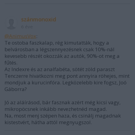
szánmonoxid
6 éve
@AnimusVox
:
Te ostoba faszkalap, rég kimutatták, hogy a
belvárosban a légszennyezésnek csak 10%-nál
kevesebb részét okozzák az autók, 90%-ot meg a
fűtés.
Az Indexre és az analfabéta, sötét zöld paraszt
Tenczerre hivatkozni meg pont annyira röhejes, mint
mondjuk a kurucinfóra. Legközelebb kire fogsz, Joó
Gáborra?
Jó az aláírásod, bár fasznak azért még kicsi vagy,
mikropöcsnek inkább nevezhetnéd magad.
Na, most menj szépen haza, és csinálj magadnak
kistestvért, hátha attól megnyugszol.