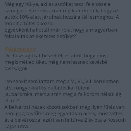
Még egy hülye, aki az autókat teszi felelőssé a
szmogért. Baromka, már rég kiderítették, hogy az
autók 10% alatt járulnak hozzá a téli szmoghoz. A
többit a fűtés okozza.
Egyébként hallottál már róla, hogy a magyarban
feltalálták az ékezetes betűket?
@AnimusVox
:
De, faszságokat beszéltél, és attól, hogy most
megismétled őket, még nem lesznek kevésbé
faszságok.
"én senkit sem láttam még a V., VI., VII. kerületben
stb. rongyokkal és hulladékkal fűteni"
Ja, baromka, mert a szén meg a fa korom nélkül ég
el, mi?
A belvárosi házak között sokban még ilyen fűtés van,
nem gáz, távfűtés meg egyáltalán nincs, most vitték
át a belvárosba, azért van feltúrva 2 év óta a Kossuth
Lajos utca.