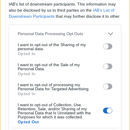
kellene igen!!! csak a szent tehenkek elleneben a
IAB’s list of downstream participants. This information may
ribanc politikusok nem merik ezt meglepni
also be disclosed by us to third parties on the
IAB’s List of
ugyanakkor megjegyeznem hogy az ubert nem
Downstream Participants
that may further disclose it to other
kellett volna kinyirni, mert pont hogy az ubert is fel
third parties.
lehetett volna erre hasznalni hogyha olcso a taxi
Please note that this website/app uses one or more Google
Personal Data Processing Opt Outs
akkor konyebben le tudjak rakni az autot a
services and may gather and store information including but
belvarosiak
not limited to your visit or usage behaviour. You may click to
I want to opt-out of the Sharing of my
personal data.
grant or deny consent to Google and its third-party tags to
"4) a biciklinácik követeléseiből az irracionálisak
Opted In
use your data for below specified purposes in below Google
kivetése, a racionálisak megvalósítása."
consent section.
I want to opt-out of the Sale of my
az agglomeracios rohamot normalisan az
Personal Data.
elektromos rollerekkel lehetne kivaltani, ahhoz meg
Opted In
az kellene hogy tomegevel at legyenek adva utak a
I want to opt-out of processing my
kerekparosoknak es a rollereseknek, de ez koncepcio
Personal Data for Targeted Advertising.
szinten sincsen meg sajna, majd valami csak
Opted In
alakulni fog... csak sajnos tul lassan
I want to opt-out of Collection, Use,
Retention, Sale, and/or Sharing of my
Personal Data that Is Unrelated with the
Purposes for which it was collected.
AnimusVox
Opted Out
6 éve