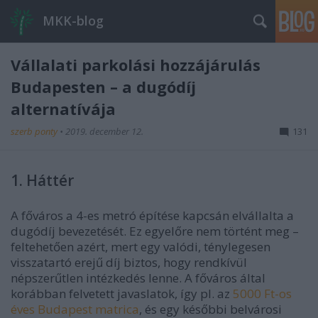
MKK-blog
Vállalati parkolási hozzájárulás
Budapesten – a dugódíj
alternatívája
szerb ponty
•
2019. december 12.
131
1. Háttér
A főváros a 4-es metró építése kapcsán elvállalta a
dugódíj bevezetését. Ez egyelőre nem történt meg –
feltehetően azért, mert egy valódi, ténylegesen
visszatartó erejű díj biztos, hogy rendkívül
népszerűtlen intézkedés lenne. A főváros által
korábban felvetett javaslatok, így pl. az
5000 Ft-os
éves Budapest matrica
, és egy későbbi belvárosi