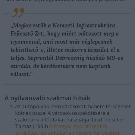
„Megkerestük a Nemzeti Infrastruktúra
Fejlesztő Zrt., hogy miért változott meg a
nyomvonal, ami most már véglegesnek
tekinthető-e, illetve mikorra készület el a
teljes, Soprontól Debrecenig húzódó M9-es
sztráda, de kérdéseinkre nem kaptunk
választ.”
A nyilvánvaló szakmai hibák
az autópályák nem városokat, hanem térségeket
kötnek össze! A városok összekötésére a
szakmánk a főutakat használja (lásd Fleischer
Tamás (1994)
A magyar gyorsforgalmi
úthálózat kialakításának néhány kérdéséről
.