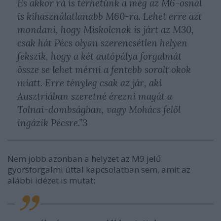
És akkor rá is térhetünk a még az M6-osnál
is kihasználatlanabb M60-ra. Lehet erre azt
mondani, hogy Miskolcnak is járt az M30,
csak hát Pécs olyan szerencsétlen helyen
fekszik, hogy a két autópálya forgalmát
össze se lehet mérni a fentebb sorolt okok
miatt. Erre tényleg csak az jár, aki
Ausztriában szeretné érezni magát a
Tolnai-dombságban, vagy Mohács felől
ingázik Pécsre.”3
Nem jobb azonban a helyzet az M9 jelű
gyorsforgalmi úttal kapcsolatban sem, amit az
alábbi idézet is mutat: