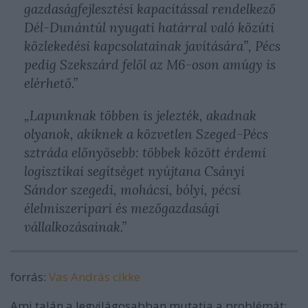
gazdaságfejlesztési kapacitással rendelkező
Dél-Dunántúl nyugati határral való közúti
közlekedési kapcsolatainak javítására”, Pécs
pedig Szekszárd felől az M6-oson amúgy is
elérhető.”
„Lapunknak többen is jelezték, akadnak
olyanok, akiknek a közvetlen Szeged-Pécs
sztráda előnyösebb: többek között érdemi
logisztikai segítséget nyújtana Csányi
Sándor szegedi, mohácsi, bólyi, pécsi
élelmiszeripari és mezőgazdasági
vállalkozásainak.”
forrás:
Vas András cikke
Ami talán a legvilágosabban mutatja a problémát: