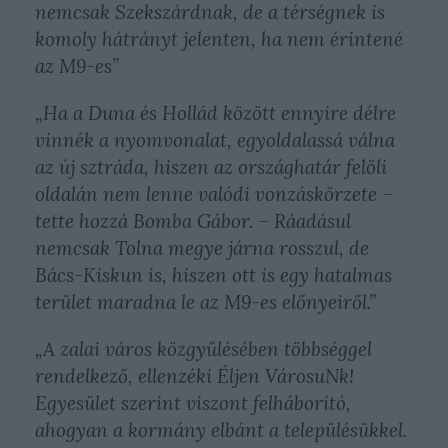
nemcsak Szekszárdnak, de a térségnek is
komoly hátrányt jelenten, ha nem érintené
az M9-es”
„Ha a Duna és Hollád között ennyire délre
vinnék a nyomvonalat, egyoldalassá válna
az új sztráda, hiszen az országhatár felöli
oldalán nem lenne valódi vonzáskörzete –
tette hozzá Bomba Gábor. – Ráadásul
nemcsak Tolna megye járna rosszul, de
Bács-Kiskun is, hiszen ott is egy hatalmas
terület maradna le az M9-es előnyeiről.”
„A zalai város közgyűlésében többséggel
rendelkező, ellenzéki Éljen VárosuNk!
Egyesület szerint viszont felháborító,
ahogyan a kormány elbánt a településükkel.