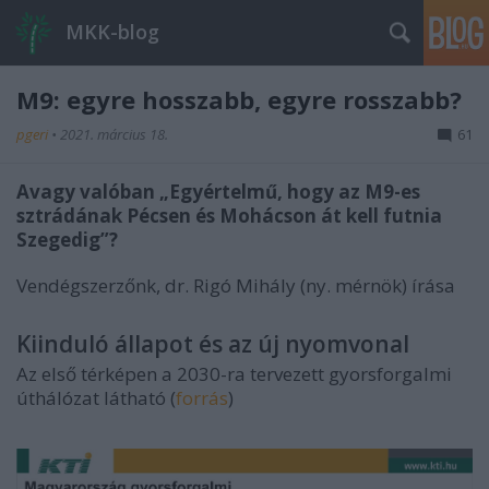
MKK-blog
M9: egyre hosszabb, egyre rosszabb?
pgeri
•
2021. március 18.
61
Avagy valóban „Egyértelmű, hogy az M9-es
sztrádának Pécsen és Mohácson át kell futnia
Szegedig”?
Vendégszerzőnk, dr. Rigó Mihály (ny. mérnök) írása
Kiinduló állapot és az új nyomvonal
Az első térképen a 2030-ra tervezett gyorsforgalmi
úthálózat látható (
forrás
)