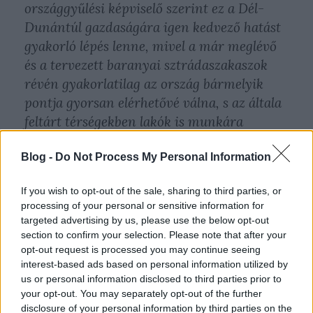
országgyűlési képviselő szerint ez a Dél-
Dunántúl gazdaságára igen kedvező hatást
gyakorló lépés lenne, mivel a már meglévő
és a tervezett baranyai sztrádaszakaszok
révén gyakorlatilag az ország bármelyik
pontja gyorsan elérhetővé válna, s az általa
feltárt térségekben lakók is munkára
lelhetnének, ami azért is fontos, mert a
Blog -
Do Not Process My Personal Information
gazdaság további fejlődésének gátja éppen a
munkaerő hiánya.”
If you wish to opt-out of the sale, sharing to third parties, or
processing of your personal or sensitive information for
„Sajnálom, hogy baranyai országgyűlési
targeted advertising by us, please use the below opt-out
képviselőként nem hívtak meg az
section to confirm your selection. Please note that after your
eseményre, mert azzal érveltem volna, hogy
opt-out request is processed you may continue seeing
interest-based ads based on personal information utilized by
Kaposvár, Dombóvár és Szekszárd között is
us or personal information disclosed to third parties prior to
nagy szükség van az úthálózat
your opt-out. You may separately opt-out of the further
korszerűsítésére – szögezte le a nemzeti
disclosure of your personal information by third parties on the