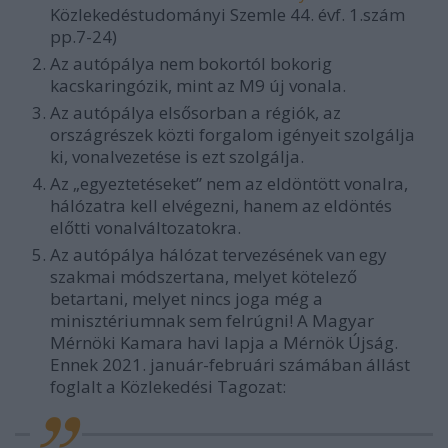
Közlekedéstudományi Szemle 44. évf. 1.szám
pp.7-24)
Az autópálya nem bokortól bokorig
kacskaringózik, mint az M9 új vonala.
Az autópálya elsősorban a régiók, az
országrészek közti forgalom igényeit szolgálja
ki, vonalvezetése is ezt szolgálja.
Az „egyeztetéseket” nem az eldöntött vonalra,
hálózatra kell elvégezni, hanem az eldöntés
előtti vonalváltozatokra.
Az autópálya hálózat tervezésének van egy
szakmai módszertana, melyet kötelező
betartani, melyet nincs joga még a
minisztériumnak sem felrúgni! A Magyar
Mérnöki Kamara havi lapja a Mérnök Újság.
Ennek 2021. január-februári számában állást
foglalt a Közlekedési Tagozat: