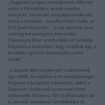
„Nagykanizsa igazi csomóponttá válhatott
volna a Dunántúlon, annak minden
előnyével, hiszen két autópálya találkozott
volna a városnál – mondta Fodor Csaba, az
ÉVE frakcióvezetője. – Ezzel szemben most
a térség kormánypárti képviselője,
Cseresnyés Péter vezette lobbi azt próbálja
lenyomni a torkunkon, hogy örüljünk egy, a
korábban ígértnél alacsonyabb szintű
útnak,”
„A lapunk által megkeresett szakemberek
úgy vélték, ha valóban a versenyképességre
helyezné a hangsúlyt a kormány, akkor a
Kaposvár-Szekszárd nyomvonal lenne
előnyösebb, hiszen az M9-es lehetőséget ad
a „jelentős munkaerő-tartalékokkal és