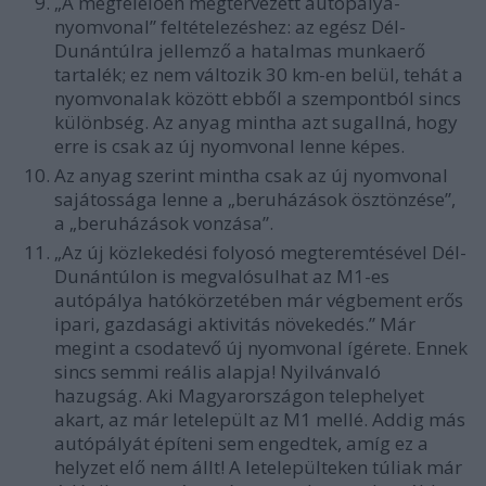
„A megfelelően megtervezett autópálya-
nyomvonal” feltételezéshez: az egész Dél-
Dunántúlra jellemző a hatalmas munkaerő
tartalék; ez nem változik 30 km-en belül, tehát a
nyomvonalak között ebből a szempontból sincs
különbség. Az anyag mintha azt sugallná, hogy
erre is csak az új nyomvonal lenne képes.
Az anyag szerint mintha csak az új nyomvonal
sajátossága lenne a „beruházások ösztönzése”,
a „beruházások vonzása”.
„Az új közlekedési folyosó megteremtésével Dél-
Dunántúlon is megvalósulhat az M1-es
autópálya hatókörzetében már végbement erős
ipari, gazdasági aktivitás növekedés.” Már
megint a csodatevő új nyomvonal ígérete. Ennek
sincs semmi reális alapja! Nyilvánvaló
hazugság. Aki Magyarországon telephelyet
akart, az már letelepült az M1 mellé. Addig más
autópályát építeni sem engedtek, amíg ez a
helyzet elő nem állt! A letelepülteken túliak már