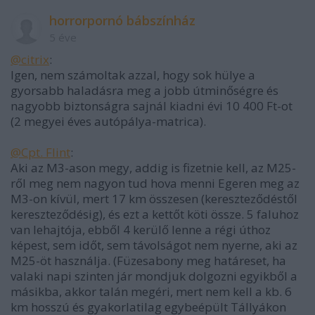
horrorpornó bábszínház
5 éve
@citrix
:
Igen, nem számoltak azzal, hogy sok hülye a
gyorsabb haladásra meg a jobb útminőségre és
nagyobb biztonságra sajnál kiadni évi 10 400 Ft-ot
(2 megyei éves autópálya-matrica).
@Cpt. Flint
:
Aki az M3-ason megy, addig is fizetnie kell, az M25-
ről meg nem nagyon tud hova menni Egeren meg az
M3-on kívül, mert 17 km összesen (kereszteződéstől
kereszteződésig), és ezt a kettőt köti össze. 5 faluhoz
van lehajtója, ebből 4 kerülő lenne a régi úthoz
képest, sem időt, sem távolságot nem nyerne, aki az
M25-öt használja. (Füzesabony meg határeset, ha
valaki napi szinten jár mondjuk dolgozni egyikből a
másikba, akkor talán megéri, mert nem kell a kb. 6
km hosszú és gyakorlatilag egybeépült Tállyákon