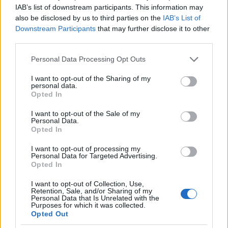
oldal politikusa. – Már csak azért is, mert a
IAB’s list of downstream participants. This information may
also be disclosed by us to third parties on the
IAB’s List of
kérdés a választókerületemben is fontos, a
Downstream Participants
that may further disclose it to other
megépítendő út ugyanis Baranya északi
third parties.
részét is érinti. Szó sincs tehát arról, hogy
Please note that this website/app uses one or more Google
Personal Data Processing Opt Outs
ne támogatnánk az ottani fejlesztéseket,
services and may gather and store information including but
azonban megítélésem szerint a szóban fogó
not limited to your visit or usage behaviour. You may click to
I want to opt-out of the Sharing of my
personal data.
térség nyugat–kelet irányú átszeléséhez
grant or deny consent to Google and its third-party tags to
Opted In
use your data for below specified purposes in below Google
gyorsforgalmi útra van szükség.”
consent section.
I want to opt-out of the Sale of my
Personal Data.
„A szabad munkaerő hiánya pedig jelenleg
Opted In
az egyik legnagyobb akadálya a gazdaság
I want to opt-out of processing my
további fejlődésének. A sztráda által feltárt
Personal Data for Targeted Advertising.
Opted In
baranyai térségek segítik majd az új cégek
betelepülését, melyek így támaszkodhatnak
I want to opt-out of Collection, Use,
Retention, Sale, and/or Sharing of my
az ott elhelyezkedni vágyókra is.”
Personal Data that Is Unrelated with the
Purposes for which it was collected.
Opted Out