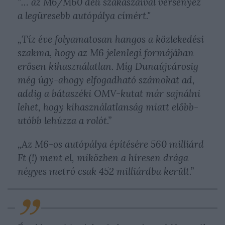
"… az M6/M60 déli szakaszaival versenyez
a legüresebb autópálya címért."
„Tíz éve folyamatosan hangos a közlekedési
szakma, hogy az M6 jelenlegi formájában
erősen kihasználatlan. Míg Dunaújvárosig
még úgy-ahogy elfogadható számokat ad,
addig a bátaszéki OMV-kutat már sajnálni
lehet, hogy kihasználatlanság miatt előbb-
utóbb lehúzza a rolót.”
„Az M6-os autópálya építésére 560 milliárd
Ft (!) ment el, miközben a híresen drága
négyes metró csak 452 milliárdba került.”