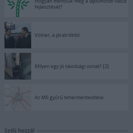
Hogyan mentsük meg a lajosmizsei vasút
fejlesztését?
Völner, a járatritkító
Milyen egy jó távolsági vonat? [2]
Az M0 gyűrű tehermentesítése
Szólj hozzá!