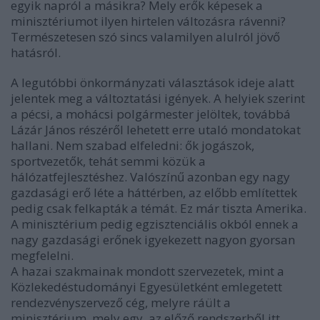
egyik napról a másikra? Mely erők képesek a
minisztériumot ilyen hirtelen változásra rávenni?
Természetesen szó sincs valamilyen alulról jövő
hatásról.
A legutóbbi önkormányzati választások ideje alatt
jelentek meg a változtatási igények. A helyiek szerint
a pécsi, a mohácsi polgármester jelöltek, továbbá
Lázár János részéről lehetett erre utaló mondatokat
hallani. Nem szabad elfeledni: ők jogászok,
sportvezetők, tehát semmi közük a
hálózatfejlesztéshez. Valószínű azonban egy nagy
gazdasági erő léte a háttérben, az előbb említettek
pedig csak felkapták a témát. Ez már tiszta Amerika.
A minisztérium pedig egzisztenciális okból ennek a
nagy gazdasági erőnek igyekezett nagyon gyorsan
megfelelni.
A hazai szakmainak mondott szervezetek, mint a
Közlekedéstudományi Egyesületként emlegetett
rendezvényszervező cég, melyre ráült a
minisztérium, mely egy, az előző rendszerből itt