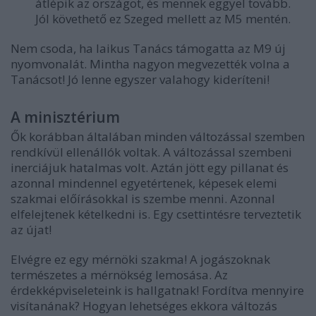
átlépik az országot, és mennek eggyel tovább.
Jól követhető ez Szeged mellett az M5 mentén.
Nem csoda, ha laikus Tanács támogatta az M9 új
nyomvonalát. Mintha nagyon megvezették volna a
Tanácsot! Jó lenne egyszer valahogy kideríteni!
A minisztérium
Ők korábban általában minden változással szemben
rendkívül ellenállók voltak. A változással szembeni
inerciájuk hatalmas volt. Aztán jött egy pillanat és
azonnal mindennel egyetértenek, képesek elemi
szakmai előírásokkal is szembe menni. Azonnal
elfelejtenek kételkedni is. Egy csettintésre terveztetik
az újat!
Elvégre ez egy mérnöki szakma! A jogászoknak
természetes a mérnökség lemosása. Az
érdekképviseleteink is hallgatnak! Fordítva mennyire
visítanának? Hogyan lehetséges ekkora változás