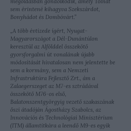
megoldásban gondolkodik, amely Tolnát
sem érintené kihagyva Szekszárdot,
Bonyhádot és Dombóvárt.”
„A több évtizede ígért, Nyugat-
Magyarországot a Dél-Dunántúlon
keresztül az Alfölddel összekötő
gyorsforgalmi út vonalának újabb
módosítását hivatalosan nem jelentette be
sem a kormány, sem a Nemzeti
Infrastruktúra Fejlesztő Zrt., ám a
Zalaegerszeget az M7-es sztrádával
összekötő M76-os első,
Balatonszentgyörgyig vezető szakaszának
őszi átadóján Ágostházy Szabolcs, az
Innovációs és Technológiai Minisztérium
(ITM) államtitkára a leendő M9-es egyik