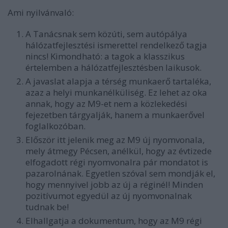
Ami nyilvánvaló:
A Tanácsnak sem közúti, sem autópálya
hálózatfejlesztési ismerettel rendelkező tagja
nincs! Kimondható: a tagok a klasszikus
értelemben a hálózatfejlesztésben laikusok.
A javaslat alapja a térség munkaerő tartaléka,
azaz a helyi munkanélküliség. Ez lehet az oka
annak, hogy az M9-et nem a közlekedési
fejezetben tárgyalják, hanem a munkaerővel
foglalkozóban.
Először itt jelenik meg az M9 új nyomvonala,
mely átmegy Pécsen, anélkül, hogy az évtizede
elfogadott régi nyomvonalra pár mondatot is
pazarolnának. Egyetlen szóval sem mondják el,
hogy mennyivel jobb az új a réginél! Minden
pozitívumot egyedül az új nyomvonalnak
tudnak be!
Elhallgatja a dokumentum, hogy az M9 régi