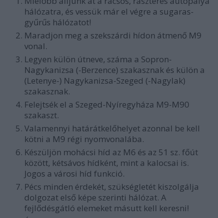
Mielőbb álljunk át a rácsos, raszteres autópálya
hálózatra, és vessük már el végre a sugaras-
gyűrűs hálózatot!
Maradjon meg a szekszárdi hídon átmenő M9
vonal.
Legyen külön útneve, száma a Sopron-
Nagykanizsa (-Berzence) szakasznak és külön a
(Letenye-) Nagykanizsa-Szeged (-Nagylak)
szakasznak.
Felejtsék el a Szeged-Nyíregyháza M9-M90
szakaszt.
Valamennyi határátkelőhelyet azonnal be kell
kötni a M9 régi nyomvonalába.
Készüljön mohácsi híd az M6 és az 51 sz. főút
között, kétsávos hídként, mint a kalocsai is.
Jogos a városi híd funkció.
Pécs minden érdekét, szükségletét kiszolgálja
dolgozat első képe szerinti hálózat. A
fejlődésgátló elemeket másutt kell keresni!