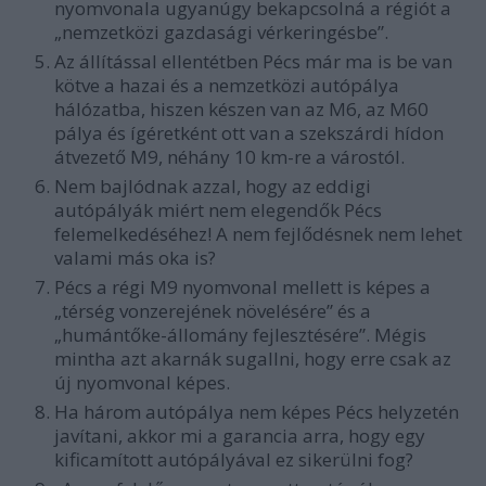
nyomvonala ugyanúgy bekapcsolná a régiót a
„nemzetközi gazdasági vérkeringésbe”.
Az állítással ellentétben Pécs már ma is be van
kötve a hazai és a nemzetközi autópálya
hálózatba, hiszen készen van az M6, az M60
pálya és ígéretként ott van a szekszárdi hídon
átvezető M9, néhány 10 km-re a várostól.
Nem bajlódnak azzal, hogy az eddigi
autópályák miért nem elegendők Pécs
felemelkedéséhez! A nem fejlődésnek nem lehet
valami más oka is?
Pécs a régi M9 nyomvonal mellett is képes a
„térség vonzerejének növelésére” és a
„humántőke-állomány fejlesztésére”. Mégis
mintha azt akarnák sugallni, hogy erre csak az
új nyomvonal képes.
Ha három autópálya nem képes Pécs helyzetén
javítani, akkor mi a garancia arra, hogy egy
kificamított autópályával ez sikerülni fog?