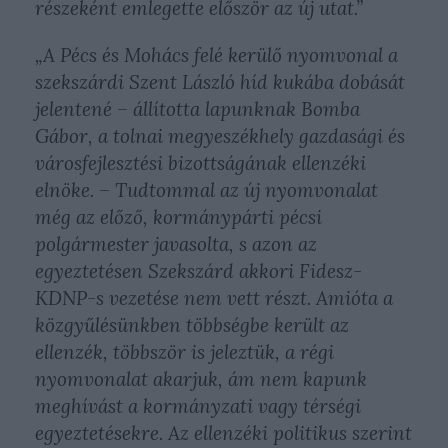
részeként emlegette először az új utat.”
„A Pécs és Mohács felé kerülő nyomvonal a
szekszárdi Szent László híd kukába dobását
jelentené – állította lapunknak Bomba
Gábor, a tolnai megyeszékhely gazdasági és
városfejlesztési bizottságának ellenzéki
elnöke. – Tudtommal az új nyomvonalat
még az előző, kormánypárti pécsi
polgármester javasolta, s azon az
egyeztetésen Szekszárd akkori Fidesz-
KDNP-s vezetése nem vett részt. Amióta a
közgyűlésünkben többségbe került az
ellenzék, többször is jeleztük, a régi
nyomvonalat akarjuk, ám nem kapunk
meghívást a kormányzati vagy térségi
egyeztetésekre. Az ellenzéki politikus szerint