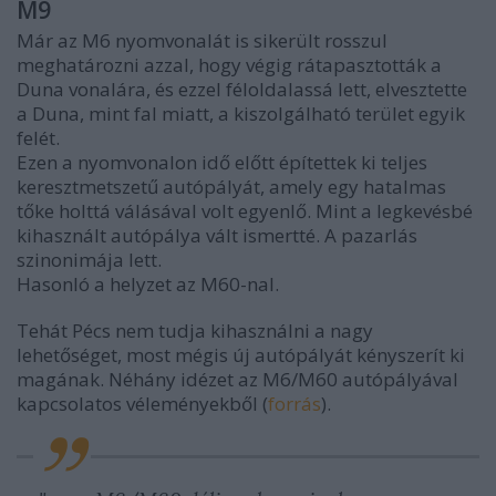
M9
Már az M6 nyomvonalát is sikerült rosszul
meghatározni azzal, hogy végig rátapasztották a
Duna vonalára, és ezzel féloldalassá lett, elvesztette
a Duna, mint fal miatt, a kiszolgálható terület egyik
felét.
Ezen a nyomvonalon idő előtt építettek ki teljes
keresztmetszetű autópályát, amely egy hatalmas
tőke holttá válásával volt egyenlő. Mint a legkevésbé
kihasznált autópálya vált ismertté. A pazarlás
szinonimája lett.
Hasonló a helyzet az M60-nal.
Tehát Pécs nem tudja kihasználni a nagy
lehetőséget, most mégis új autópályát kényszerít ki
magának. Néhány idézet az M6/M60 autópályával
kapcsolatos véleményekből (
forrás
).