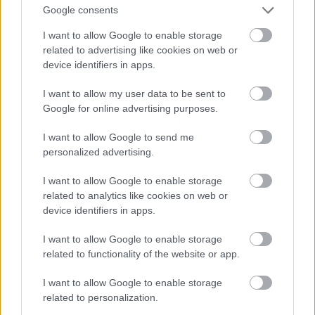
Mintha csak az M9 új nyomvonala lenne mindenre
Google consents
képes. Ezt a régi nyomvonal is tudja!
I want to allow Google to enable storage
related to advertising like cookies on web or
És mit mond
Palkovics László
, miniszter?
device identifiers in apps.
I want to allow my user data to be sent to
Google for online advertising purposes.
„A kabinet folyamatosan azon dolgozott és
dolgozik, hogy a nagyvárosok gyorsforgalmi
I want to allow Google to send me
kapcsolatát biztosítsa, a határok ilyen
personalized advertising.
módon való elérését megoldja, és hogy
I want to allow Google to enable storage
bármelyik településről fél óra alatt
related to analytics like cookies on web or
elérhetővé váljék egy-egy gyorsforgalmi út.”
device identifiers in apps.
I want to allow Google to enable storage
related to functionality of the website or app.
Megint kisajátítják az új nyomvonalnak azt, amit a
régi is tud!
I want to allow Google to enable storage
related to personalization.
Nézzük az ezzel ellentétes véleményeket: