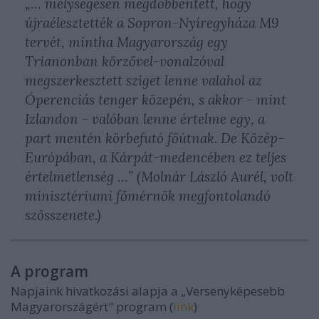
„… mélységesen megdöbbentett, hogy
újraélesztették a Sopron-Nyíregyháza M9
tervét, mintha Magyarország egy
Trianonban körzővel-vonalzóval
megszerkesztett sziget lenne valahol az
Óperenciás tenger közepén, s akkor - mint
Izlandon - valóban lenne értelme egy, a
part mentén körbefutó főútnak. De Közép-
Európában, a Kárpát-medencében ez teljes
értelmetlenség …” (Molnár László Aurél, volt
minisztériumi főmérnök megfontolandó
szösszenete.)
A program
Napjaink hivatkozási alapja a „Versenyképesebb
Magyarországért" program (
link
)