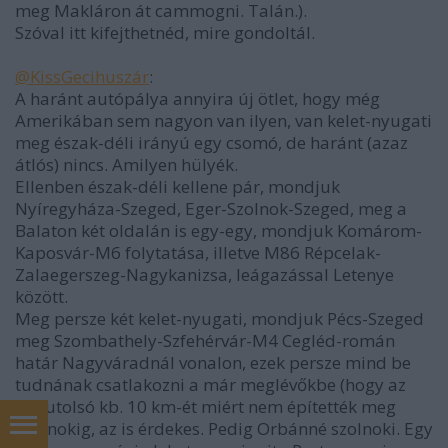
meg Makláron át cammogni. Talán.).
Szóval itt kifejthetnéd, mire gondoltál.
@KissGecihuszár
:
A haránt autópálya annyira új ötlet, hogy még
Amerikában sem nagyon van ilyen, van kelet-nyugati
meg észak-déli irányú egy csomó, de haránt (azaz
átlós) nincs. Amilyen hülyék.
Ellenben észak-déli kellene pár, mondjuk
Nyíregyháza-Szeged, Eger-Szolnok-Szeged, meg a
Balaton két oldalán is egy-egy, mondjuk Komárom-
Kaposvár-M6 folytatása, illetve M86 Répcelak-
Zalaegerszeg-Nagykanizsa, leágazással Letenye
között.
Meg persze két kelet-nyugati, mondjuk Pécs-Szeged
meg Szombathely-Szfehérvár-M4 Cegléd-román
határ Nagyváradnál vonalon, ezek persze mind be
tudnának csatlakozni a már meglévőkbe (hogy az
M4 utolsó kb. 10 km-ét miért nem építették meg
Szolnokig, az is érdekes. Pedig Orbánné szolnoki. Egy