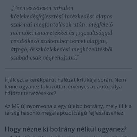
„Természetesen minden
közlekedésfejlesztési intézkedést alapos
szakmai megfontolások után, megfelelő
mérnöki ismeretekkel és jogosultsággal
rendelkező szakember tervei alapján,
átfogó, összközlekedési megközelítésből
szabad csak végrehajtani.”
Írják ezt a kerékpárút hálózat kritikája során. Nem
lenne ugyanez fokozottan érvényes az autópálya
hálózat tervezésekor?
Az M9 új nyomvonala egy újabb botrány, mely illik a
térség hasonló megalapozottságú fejlesztéseihez.
Hogy nézne ki botrány nélkül ugyanez?