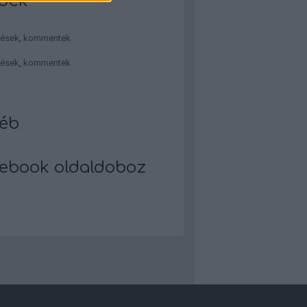
dek
zések
,
kommentek
zések
,
kommentek
éb
ebook oldaldoboz