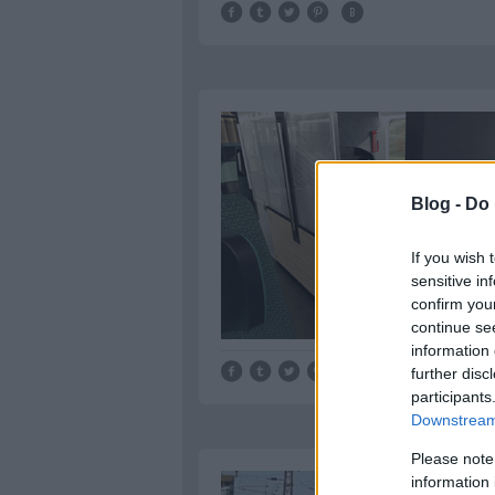
Blog -
Do 
If you wish 
sensitive in
confirm you
continue se
information 
further disc
participants
Downstream 
Please note
information 