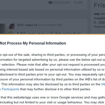
hibákon túl ezek még azok a dolgok,
Szólj hozzá!
Tovább
Fri
amelyekre a vasutasok többsége
egyáltalán nem…
totii:
Kis
megállóh
k...
(
2026
2023. május 04.
írta:
Budapest HBF
Regionál
Milyen egy jó távolsági
Péter V
vonat? [2]
befejez
Not Process My Personal Information
marad a
Jókor, 
Az előző részhez katt ide. Tértípusok
Miután a szóbajöhető utaskategóriákat
to opt-out of the sale, sharing to third parties, or processing of your per
Adani:
számbavettük, lássuk, milyen tértípusokat
formation for targeted advertising by us, please use the below opt-out s
haladni 
érdemes számukra biztosítani a vonatban!
r selection. Please note that after your opt-out request is processed y
két va...
Alaptétel, hogy egy távolsági vonat beltere
eing interest-based ads based on personal information utilized by us or
Kerülnén
akkor jó, ha 100%-os kihasználtság esetén
disclosed to third parties prior to your opt-out. You may separately opt-
is mindenki jól érzi benne magát! Egy- és…
3
komment
Tovább
losure of your personal information by third parties on the IAB’s list of
nyelv-
Állomás
. This information may also be disclosed by us to third parties on the
IA
gyerekk
Participants
that may further disclose it to other third parties.
Közleke
 that this website/app uses one or more Google services and may gath
Arcade
2023. május 02.
írta:
Budapest HBF
including but not limited to your visit or usage behaviour. You may click 