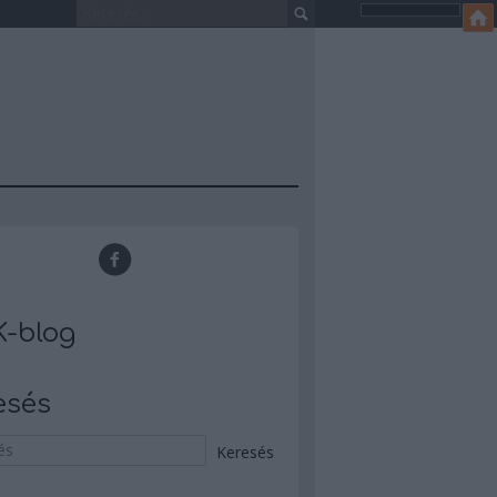
-blog
esés