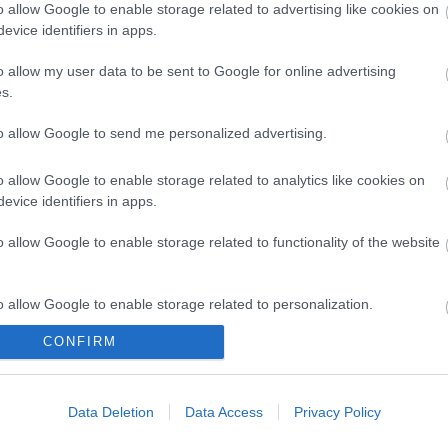
Wand i
o allow Google to enable storage related to advertising like cookies on
greenr
evice identifiers in apps.
o allow my user data to be sent to Google for online advertising
s.
to allow Google to send me personalized advertising.
Arc
o allow Google to enable storage related to analytics like cookies on
2025 d
evice identifiers in apps.
2025 júl
2025 fe
o allow Google to enable storage related to functionality of the website
2024 ok
2024 s
2024 jú
2024 ápr
o allow Google to enable storage related to personalization.
2024 ja
2023 d
CONFIRM
o allow Google to enable storage related to security, including
2023 má
2022 júl
cation functionality and fraud prevention, and other user protection.
Tovább
.
Data Deletion
Data Access
Privacy Policy