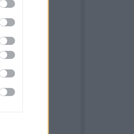
s…
oads.blog.hu
hívum
ecember
(
1
)
ius
(
1
)
bruár
(
1
)
tóber
(
1
)
zeptember
(
1
)
nius
(
2
)
ilis
(
1
)
nuár
(
1
)
ecember
(
1
)
jus
(
4
)
ius
(
1
)
..