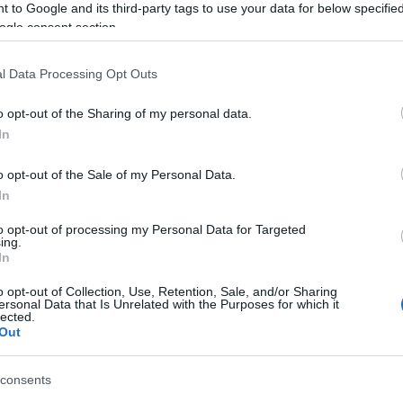
erdekel
 to Google and its third-party tags to use your data for below specifi
Milyen egy jó távolsági
epitik a
ogle consent section.
Nem csa
vonat? [1]
a koloz
l Data Processing Opt Outs
Az elmúlt egy év közlekedéspolitikai
zűrzavarának épp felfelé emelkedő
Cím
o opt-out of the Sharing of my personal data.
hullámában előkerült témaként új távolsági
vonatok beszerzésének igénye. Kevés
In
autópál
ennél legitimebb és érthetőbb cél van ma,
kerékpá
hiszen ami a magyar IC-hálózaton
tarifapo
o opt-out of the Sale of my Personal Data.
mostanra járműállomány terén kialakult,
városfe
10
komment
Tovább
In
Címkefe
arra a vállalhatatlan szó még az…
to opt-out of processing my Personal Data for Targeted
ing.
Blo
In
o opt-out of Collection, Use, Retention, Sale, and/or Sharing
The Sto
ersonal Data that Is Unrelated with the Purposes for which it
Welcome
lected.
giving 
Out
This sm
traditi
the bea
consents
generat