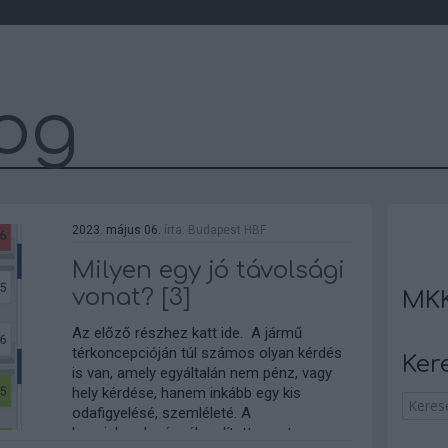
og
2023. május 06.
írta:
Budapest HBF
Milyen egy jó távolsági
vonat? [3]
MKK
Az előző részhez katt ide. A jármű
térkoncepcióján túl számos olyan kérdés
Ker
is van, amely egyáltalán nem pénz, vagy
hely kérdése, hanem inkább egy kis
odafigyelésé, szemléleté. A
kocsielrendezésnél említett vasutas