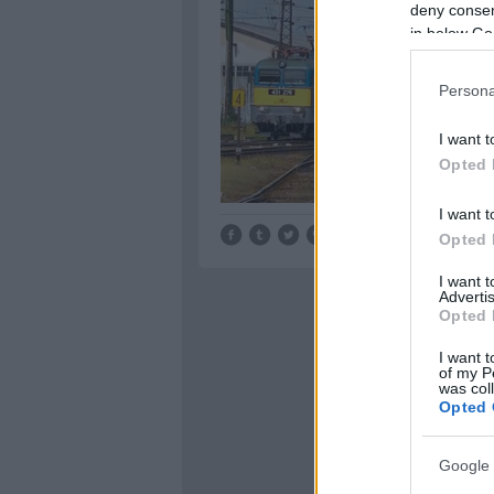
deny consent
in below Go
Persona
I want t
Opted 
I want t
Opted 
I want 
Advertis
Opted 
I want t
of my P
was col
Opted 
Google 