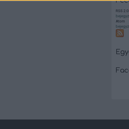
Fee
RSS 2.0
bejegy
Atom
bejegy
Egy
Fac