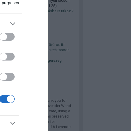
 hogy a bezzegromaniaban milyen olcson
ed purposes
 metrot, foknt...
(
2024.11.02. 01:28
)
k falakba, hanem minden másba is ütközik
svári metróprojekt
kék
ya
bfk
bkk
buszközlekedés
főváros
itf
r
közút
Nagykanizsa
parkolás
reáltanoda
litika
teherszállítás
úthálózat
jlesztés
vasút
villamos
Zalaegerszeg
lhő
gajánló
ry of Your Lavender Wand
 to The Celtic Navigator. Thank you for
a home to this handcrafted Lavender Wand.
all keepsake was made with care, using a
onal weaving technique that has preserved
uty and fragrance of lavender for
ions. What is a Lavender Wand A Lavender