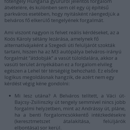
főtengely Hungária gyűrűről jelentős forgalom
átvételére, és különben sem cél egy új építésű
parkváros esetében, hogy nyitásként ráengedjük a
belváros fő elkerülő tengelyének forgalmát.
Ami viszont nagyon is felvet reális kérdéseket, az a
Koós Károly sétány lezárása, amelynek fő
alternatívájaként a Szegedi úti felüljárót szokták
tartani, hiszen ha az M3 autópálya belváros-irányú
forgalmát “átdobják” a vasút túloldalára, akkor a
vasúti terület árnyékában ez a forgalom elvileg
egészen a Lehel tér térségéig behozható. Ez elsőre
logikus megoldásnak hangzik, de azért nem egy
kérdést végig kéne gondolni:
Mi lesz utána? A Belváros telített, a Váci út-
Bajcsy-Zsilinszky út tengely semmivel nincs jobb
forgalmi helyzetben, mint az Andrássy út, pláne,
ha a benti forgalomcsökkentő intézkedésekre
(keresztmetszet átalakítása, felüljárók
elbontása) sor kerül.