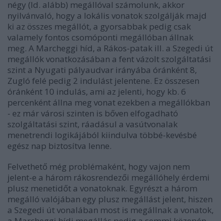
négy (ld. alább) megállóval számolunk, akkor
nyilvánvaló, hogy a lokális vonatok szolgálják majd
ki az összes megállót, a gyorsabbak pedig csak
valamely fontos csomóponti megállóban állnak
meg. A Marcheggi híd, a Rákos-patak ill. a Szegedi út
megállók vonatkozásában a fent vázolt szolgáltatási
szint a Nyugati pályaudvar irányába óránként 8,
Zugló felé pedig 2 indulást jelentene. Ez összesen
óránként 10 indulás, ami az jelenti, hogy kb. 6
percenként állna meg vonat ezekben a megállókban
- ez már városi szinten is bőven elfogadható
szolgáltatási szint, ráadásul a vasútvonalak
menetrendi logikájából kiindulva többé-kevésbé
egész nap biztosítva lenne.
Felvethető még problémaként, hogy vajon nem
jelent-e a három rákosrendezői megállóhely érdemi
plusz menetidőt a vonatoknak. Egyrészt a három
megálló valójában egy plusz megállást jelent, hiszen
a Szegedi út vonalában most is megállnak a vonatok,
a Marcheggi hídi megállás pedig a semmi közepén