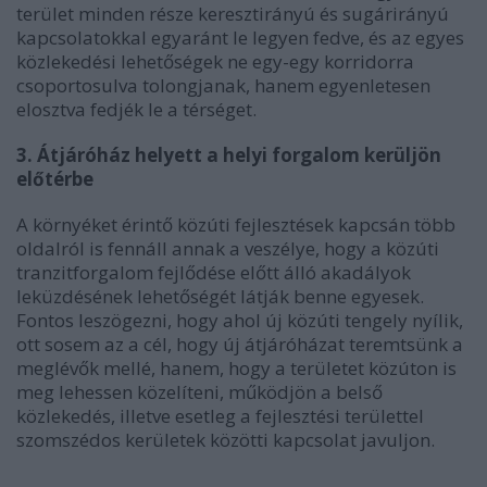
terület minden része keresztirányú és sugárirányú
kapcsolatokkal egyaránt le legyen fedve, és az egyes
közlekedési lehetőségek ne egy-egy korridorra
csoportosulva tolongjanak, hanem egyenletesen
elosztva fedjék le a térséget.
3. Átjáróház helyett a helyi forgalom kerüljön
előtérbe
A környéket érintő közúti fejlesztések kapcsán több
oldalról is fennáll annak a veszélye, hogy a közúti
tranzitforgalom fejlődése előtt álló akadályok
leküzdésének lehetőségét látják benne egyesek.
Fontos leszögezni, hogy ahol új közúti tengely nyílik,
ott sosem az a cél, hogy új átjáróházat teremtsünk a
meglévők mellé, hanem, hogy a területet közúton is
meg lehessen közelíteni, működjön a belső
közlekedés, illetve esetleg a fejlesztési területtel
szomszédos kerületek közötti kapcsolat javuljon.