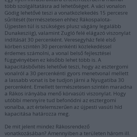
több szolgáltatásra ad lehetőséget. A váci vonalon
Gödig lehetővé teszi a vonatközlekedés 15 percesre
sűrítését (természetesen ehhez Rákospalota-
Újpesten túl is szükséges plusz vágány legalább
Dunakesziig), valamint Zugló felé elágazó viszonylat
indítását 30 percenként. Veresegyház felé első
körben szintén 30 percenkénti közlekedéssel
érdemes számolni, a vonal belső fejlesztései
függvényében ez később lehet több is. A
kapacitásbővítés lehetővé teszi, hogy az esztergomi
vonalról a 30 percenkénti gyors menetvonal mellett
a lassabb vonat is be tudjon járni a Nyugatiba 30
percenként. Emellett természetesen szintén maradna
a Rákos irányába menő körvasúti viszonylat. Hogy
utóbbi mennyire tud befonódni az esztergomi
vonalba, azt értelemszerűen az újpesti vasúti híd
kapacitása határozza meg.
De mit jelent mindez Rákosrendező
vonatkozásában? Amennyiben a területen három ill.