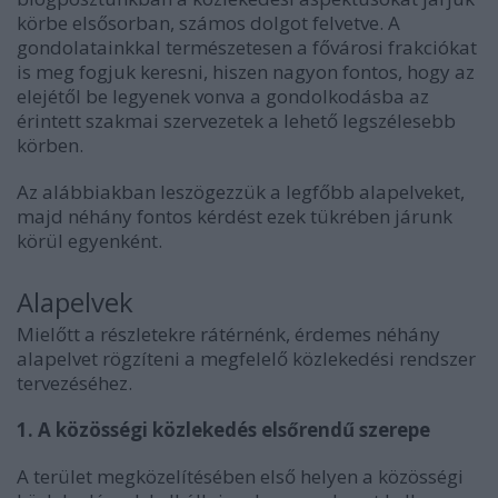
körbe elsősorban, számos dolgot felvetve. A
gondolatainkkal természetesen a fővárosi frakciókat
is meg fogjuk keresni, hiszen nagyon fontos, hogy az
elejétől be legyenek vonva a gondolkodásba az
érintett szakmai szervezetek a lehető legszélesebb
körben.
Az alábbiakban leszögezzük a legfőbb alapelveket,
majd néhány fontos kérdést ezek tükrében járunk
körül egyenként.
Alapelvek
Mielőtt a részletekre rátérnénk, érdemes néhány
alapelvet rögzíteni a megfelelő közlekedési rendszer
tervezéséhez.
1. A közösségi közlekedés elsőrendű szerepe
A terület megközelítésében első helyen a közösségi