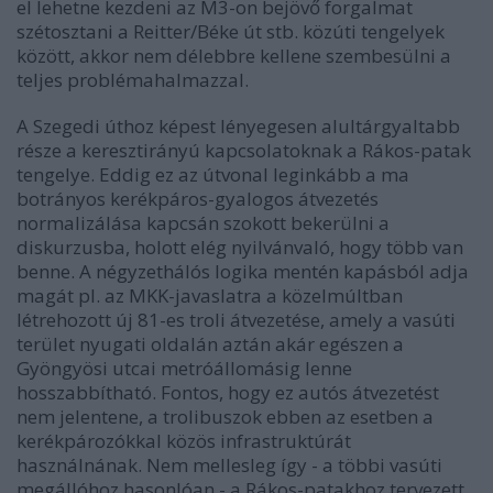
el lehetne kezdeni az M3-on bejövő forgalmat
szétosztani a Reitter/Béke út stb. közúti tengelyek
között, akkor nem délebbre kellene szembesülni a
teljes problémahalmazzal.
A Szegedi úthoz képest lényegesen alultárgyaltabb
része a keresztirányú kapcsolatoknak a Rákos-patak
tengelye. Eddig ez az útvonal leginkább a ma
botrányos kerékpáros-gyalogos átvezetés
normalizálása kapcsán szokott bekerülni a
diskurzusba, holott elég nyilvánvaló, hogy több van
benne. A négyzethálós logika mentén kapásból adja
magát pl. az MKK-javaslatra a közelmúltban
létrehozott új 81-es troli átvezetése, amely a vasúti
terület nyugati oldalán aztán akár egészen a
Gyöngyösi utcai metróállomásig lenne
hosszabbítható. Fontos, hogy ez autós átvezetést
nem jelentene, a trolibuszok ebben az esetben a
kerékpározókkal közös infrastruktúrát
használnának. Nem mellesleg így - a többi vasúti
megállóhoz hasonlóan - a Rákos-patakhoz tervezett