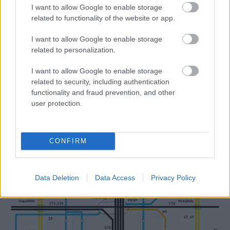
illetve nem kell feltétlenül nyílegyenes tengellyel
I want to allow Google to enable storage
számolni - a busz vonalvezetése nyugodtan
related to functionality of the website or app.
alkalmazkodhat a területet érintő városépítészeti
koncepcióhoz.
I want to allow Google to enable storage
related to personalization.
A vasút nyugati oldala még jobban rászorul az
autóbuszos kisegítésre, mivel a következő
I want to allow Google to enable storage
kötöttpályás tengely (14-es villamos) és a vasút
related to security, including authentication
között jóval nagyobb a távolság, mint a keleti
functionality and fraud prevention, and other
oldalon. Itt a legegyszerűbb megoldás a közelben
user protection.
egyébként is létező 20/30-as buszcsalád jelentette
tengely megosztása, a buszok egy részének, vagy
akár új járatoknak betérítése a fejlesztési területre. A
CONFIRM
cél a másik oldalhoz hasonlóan itt sem egy
főtengely, hanem egy, az utcahálózathoz
alkalmazkodó lassabb, feltáró járat létrehozása.
Data Deletion
Data Access
Privacy Policy