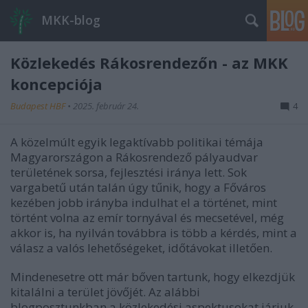
MKK-blog
Közlekedés Rákosrendezőn - az MKK
koncepciója
Budapest HBF
•
2025. február 24.
4
A közelmúlt egyik legaktívabb politikai témája
Magyarországon a Rákosrendező pályaudvar
területének sorsa, fejlesztési iránya lett. Sok
vargabetű után talán úgy tűnik, hogy a Főváros
kezében jobb irányba indulhat el a történet, mint
történt volna az emír tornyával és mecsetével, még
akkor is, ha nyilván továbbra is több a kérdés, mint a
válasz a valós lehetőségeket, időtávokat illetően.
Mindenesetre ott már bőven tartunk, hogy elkezdjük
kitalálni a terület jövőjét. Az alábbi
blogposztunkban a közlekedési aspektusokat járjuk