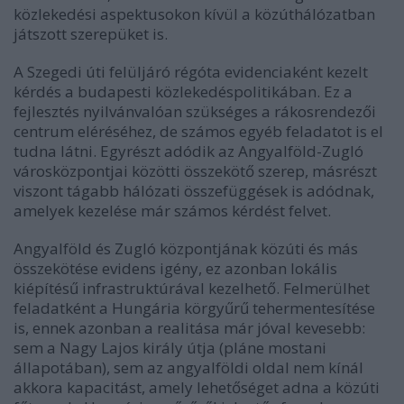
közlekedési aspektusokon kívül a közúthálózatban
játszott szerepüket is.
A Szegedi úti felüljáró régóta evidenciaként kezelt
kérdés a budapesti közlekedéspolitikában. Ez a
fejlesztés nyilvánvalóan szükséges a rákosrendezői
centrum eléréséhez, de számos egyéb feladatot is el
tudna látni. Egyrészt adódik az Angyalföld-Zugló
városközpontjai közötti összekötő szerep, másrészt
viszont tágabb hálózati összefüggések is adódnak,
amelyek kezelése már számos kérdést felvet.
Angyalföld és Zugló központjának közúti és más
összekötése evidens igény, ez azonban lokális
kiépítésű infrastruktúrával kezelhető. Felmerülhet
feladatként a Hungária körgyűrű tehermentesítése
is, ennek azonban a realitása már jóval kevesebb:
sem a Nagy Lajos király útja (pláne mostani
állapotában), sem az angyalföldi oldal nem kínál
akkora kapacitást, amely lehetőséget adna a közúti