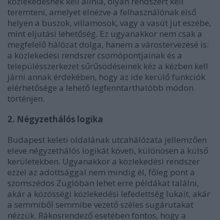
közlekedésnek kell állnia, olyan rendszert kell
teremteni, amelyet elnézve a felhasználónak első
helyen a buszok, villamosok, vagy a vasút jut eszébe,
mint eljutási lehetőség. Ez ugyanakkor nem csak a
megfelelő hálózat dolga, hanem a várostervezésé is:
a közlekedési rendszer csomópontjainak és a
településszerkezet sűrűsödéseinek kéz a kézben kell
járni annak érdekében, hogy az ide kerülő funkciók
elérhetősége a lehető legfenntarthatóbb módon
történjen.
2. Négyzethálós logika
Budapest keleti oldalának utcahálózata jellemzően
eleve négyzethálós logikát követi, különösen a külső
kerületekben. Ugyanakkor a közlekedési rendszer
ezzel az adottsággal nem mindig él, főleg pont a
szomszédos Zuglóban lehet erre példákat találni,
akár a közösségi közlekedési lefedettség lukait, akár
a semmiből semmibe vezető széles sugárutakat
nézzük. Rákosrendező esetében fontos, hogy a