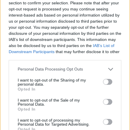
section to confirm your selection. Please note that after your
ki az esztergomi vonalra, s ilymódon az 1-es
opt-out request is processed you may continue seeing
villamosra való átszállás lehetőségét már a
interest-based ads based on personal information utilized by
Szentlélek téren megadja.
us or personal information disclosed to third parties prior to
A váci lassú vonatok szempontjából a megállás
your opt-out. You may separately opt-out of the further
szintén elhagyható, mert a Szegedi útnál
disclosure of your personal information by third parties on the
megálló villamosok nyugat felé nagyjából
IAB’s list of downstream participants. This information may
ugyanazt a kapcsolatrendszert kínálják. Keleti
also be disclosed by us to third parties on the
IAB’s List of
irányban pedig volna elágazó vonat a fontosabb
Downstream Participants
that may further disclose it to other
megállókból, amely Zuglónál jó átszállást ad az
third parties.
1-es villamosra.
Please note that this website/app uses one or more Google
Personal Data Processing Opt Outs
Tehát végsősoron elég, ha csak a váci zónázó,
services and may gather and store information including but
illetve a veresegyházi vonatok állnak meg
not limited to your visit or usage behaviour. You may click to
I want to opt-out of the Sharing of my
Lőportárdűlőnél, mivel ezek azok a vonatok
personal data.
grant or deny consent to Google and its third-party tags to
Opted In
amelyek számára más lehetőség nincs az 1-es
use your data for below specified purposes in below Google
villamos elérésére.
consent section.
I want to opt-out of the Sale of my
Personal Data.
Opted In
Mélységi feltárás autóbusszal
I want to opt-out of processing my
Bár fent vázoltak alapján a rákosrendezői terület
Personal Data for Targeted Advertising.
alapból robosztus sugárirányú tengelyekkel
Opted In