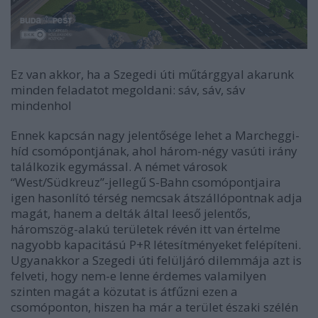
Ez van akkor, ha a Szegedi úti műtárggyal akarunk
minden feladatot megoldani: sáv, sáv, sáv
mindenhol
Ennek kapcsán nagy jelentősége lehet a Marcheggi-
híd csomópontjának, ahol három-négy vasúti irány
találkozik egymással. A német városok
“West/Südkreuz”-jellegű S-Bahn csomópontjaira
igen hasonlító térség nemcsak átszállópontnak adja
magát, hanem a delták által leeső jelentős,
háromszög-alakú területek révén itt van értelme
nagyobb kapacitású P+R létesítményeket felépíteni.
Ugyanakkor a Szegedi úti felüljáró dilemmája azt is
felveti, hogy nem-e lenne érdemes valamilyen
szinten magát a közutat is átfűzni ezen a
csomóponton, hiszen ha már a terület északi szélén