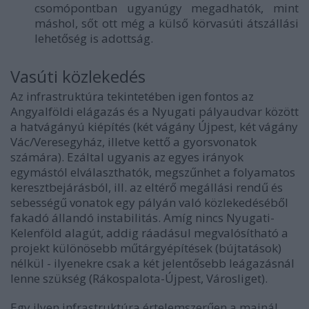
csomópontban ugyanúgy megadhatók, mint
máshol, sőt ott még a külső körvasúti átszállási
lehetőség is adottság.
Vasúti közlekedés
Az infrastruktúra tekintetében igen fontos az
Angyalföldi elágazás és a Nyugati pályaudvar között
a hatvágányú kiépítés (két vágány Újpest, két vágány
Vác/Veresegyház, illetve kettő a gyorsvonatok
számára). Ezáltal ugyanis az egyes irányok
egymástól elválaszthatók, megszűnhet a folyamatos
keresztbejárásból, ill. az eltérő megállási rendű és
sebességű vonatok egy pályán való közlekedéséből
fakadó állandó instabilitás. Amíg nincs Nyugati-
Kelenföld alagút, addig ráadásul megvalósítható a
projekt különösebb műtárgyépítések (bújtatások)
nélkül - ilyenekre csak a két jelentősebb leágazásnál
lenne szükség (Rákospalota-Újpest, Városliget).
Egy ilyen infrastruktúra értelemszerűen a mainál