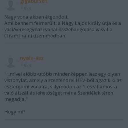
gigabursch
1 éve
Nagy vonalakban átgondolt.
Ami bennem felmerült: a Nagy Lajos király útja és a
váci/veresegyházi vonal összehangolása vasvilla
(TramTrain) üzemmódban.
nyelv-ész
1 éve
"...mivel előbb-utóbb mindenképpen lesz egy olyan
viszonylat, amely a szentendrei HÉV-ből ágazik ki az
esztergomi vonalra, s ilymódon az 1-es villamosra
való átszállás lehetőségét már a Szentlélek téren
megadja."
Hogy mi?