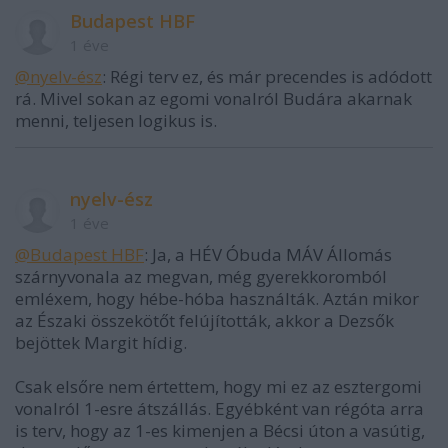
Budapest HBF
1 éve
@nyelv-ész
: Régi terv ez, és már precendes is adódott
rá. Mivel sokan az egomi vonalról Budára akarnak
menni, teljesen logikus is.
nyelv-ész
1 éve
@Budapest HBF
: Ja, a HÉV Óbuda MÁV Állomás
szárnyvonala az megvan, még gyerekkoromból
emléxem, hogy hébe-hóba használták. Aztán mikor
az Északi összekötőt felújították, akkor a Dezsők
bejöttek Margit hídig.
Csak elsőre nem értettem, hogy mi ez az esztergomi
vonalról 1-esre átszállás. Egyébként van régóta arra
is terv, hogy az 1-es kimenjen a Bécsi úton a vasútig,