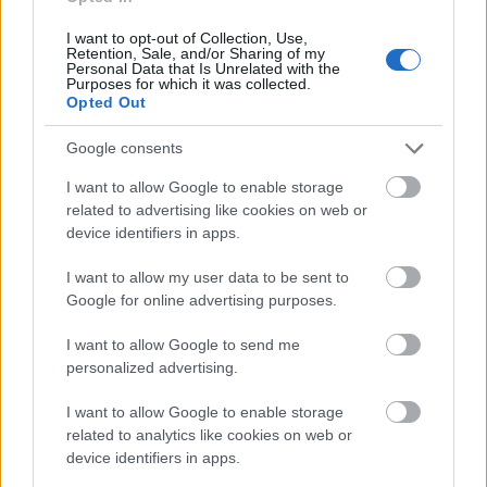
rendelkezne (M1 metró az autópálya mentén, vasút,
angyalföldi villamostengely látótávon belül), egy
I want to opt-out of Collection, Use,
Retention, Sale, and/or Sharing of my
intenzívebb beépítés szükségessé tesz egy mélységi
Personal Data that Is Unrelated with the
feltárást is, amely a vasúti és metrómegállók
Purposes for which it was collected.
Opted Out
vonzáskörzetéből kieső területeket is eléri. E járatok
esetében értelemszerűen nem feltétlenül áll fenn a
Google consents
közvetlen belvárosi kapcsolat biztosításának igénye,
itt inkább a főtengelyekre való eljutás biztosítása a
I want to allow Google to enable storage
cél.
related to advertising like cookies on web or
device identifiers in apps.
A vasút keleti oldala számára adja magát a 25-ös
busz, amely részben már most is végzi a Szőnyi út
I want to allow my user data to be sent to
térségének kiszolgálását. Az M1 metró
Google for online advertising purposes.
meghosszabbítása a Kacsóh Pongrác úti
vonalvezetést egyébként is feleslegessé teszi, pláne,
I want to allow Google to send me
personalized advertising.
hogy az autópálya elvágó hatása miatt a mai,
lényegében asszimetrikus közlekedés egyébként
I want to allow Google to enable storage
sem szerencsés, így adja magát a 25-ös busz
related to analytics like cookies on web or
tengelyének behúzása a vasút és az M1 metró közé.
device identifiers in apps.
Itt értelemszerűen sűrű megállókiosztás szükséges,