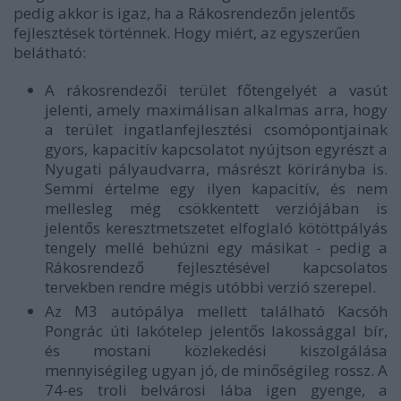
pedig akkor is igaz, ha a Rákosrendezőn jelentős
fejlesztések történnek. Hogy miért, az egyszerűen
belátható:
A rákosrendezői terület főtengelyét a vasút
jelenti, amely maximálisan alkalmas arra, hogy
a terület ingatlanfejlesztési csomópontjainak
gyors, kapacitív kapcsolatot nyújtson egyrészt a
Nyugati pályaudvarra, másrészt körirányba is.
Semmi értelme egy ilyen kapacitív, és nem
mellesleg még csökkentett verziójában is
jelentős keresztmetszetet elfoglaló kötöttpályás
tengely mellé behúzni egy másikat - pedig a
Rákosrendező fejlesztésével kapcsolatos
tervekben rendre mégis utóbbi verzió szerepel.
Az M3 autópálya mellett található Kacsóh
Pongrác úti lakótelep jelentős lakossággal bír,
és mostani közlekedési kiszolgálása
mennyiségileg ugyan jó, de minőségileg rossz. A
74-es troli belvárosi lába igen gyenge, a