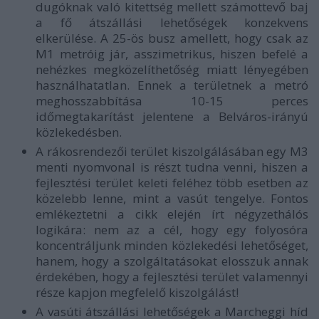
dugóknak való kitettség mellett számottevő baj
a fő átszállási lehetőségek konzekvens
elkerülése. A 25-ös busz amellett, hogy csak az
M1 metróig jár, asszimetrikus, hiszen befelé a
nehézkes megközelíthetőség miatt lényegében
használhatatlan. Ennek a területnek a metró
meghosszabbítása 10-15 perces
időmegtakarítást jelentene a Belváros-irányú
közlekedésben.
A rákosrendezői terület kiszolgálásában egy M3
menti nyomvonal is részt tudna venni, hiszen a
fejlesztési terület keleti feléhez több esetben az
közelebb lenne, mint a vasút tengelye. Fontos
emlékeztetni a cikk elején írt négyzethálós
logikára: nem az a cél, hogy egy folyosóra
koncentráljunk minden közlekedési lehetőséget,
hanem, hogy a szolgáltatásokat elosszuk annak
érdekében, hogy a fejlesztési terület valamennyi
része kapjon megfelelő kiszolgálást!
A vasúti átszállási lehetőségek a Marcheggi híd