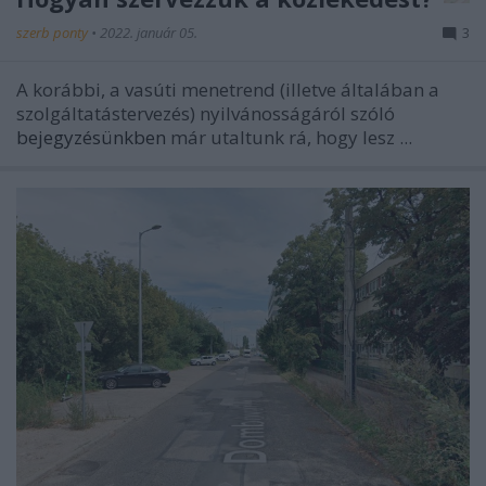
szerb ponty
•
2022. január 05.
3
A korábbi, a vasúti menetrend (illetve általában a
szolgáltatástervezés) nyilvánosságáról szóló
bejegyzésünkben
már utaltunk rá, hogy lesz ...