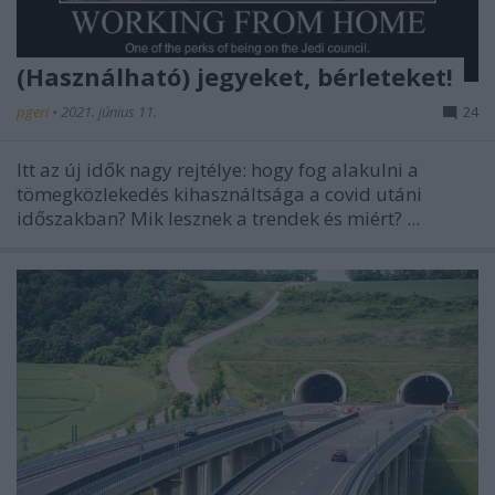
(Használható) jegyeket, bérleteket!
pgeri
•
2021. június 11.
24
Itt az új idők nagy rejtélye: hogy fog alakulni a
tömegközlekedés kihasználtsága a covid utáni
időszakban? Mik lesznek a trendek és miért? ...