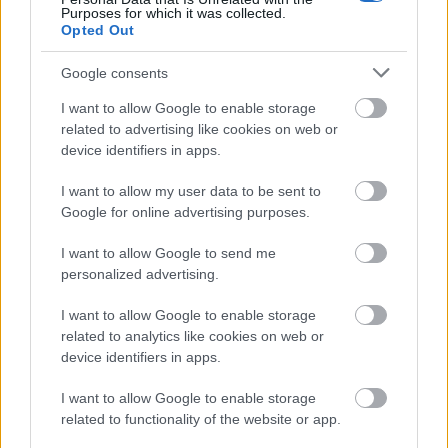
Purposes for which it was collected.
Magyarországon mennyire nagy szükség lenne egy
Opted Out
valódi közlekedésfejlesztőre, aki az utasok és ...
Google consents
I want to allow Google to enable storage
related to advertising like cookies on web or
device identifiers in apps.
I want to allow my user data to be sent to
Google for online advertising purposes.
I want to allow Google to send me
personalized advertising.
I want to allow Google to enable storage
related to analytics like cookies on web or
device identifiers in apps.
Az M0 gyűrű tehermentesítése
I want to allow Google to enable storage
related to functionality of the website or app.
pgeri
•
2022. február 01.
86