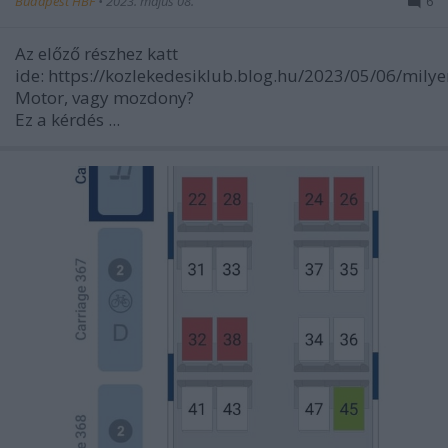
Budapest HBF
•
2023. május 08.
6
Az előző részhez katt
ide: https://kozlekedesiklub.blog.hu/2023/05/06/mily
Motor, vagy mozdony?
Ez a kérdés ...