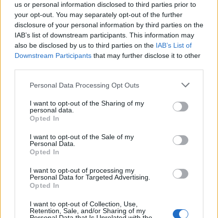
us or personal information disclosed to third parties prior to
your opt-out. You may separately opt-out of the further
disclosure of your personal information by third parties on the
IAB’s list of downstream participants. This information may
also be disclosed by us to third parties on the
IAB’s List of
Downstream Participants
that may further disclose it to other
third parties.
Please note that this website/app uses one or more Google
Personal Data Processing Opt Outs
services and may gather and store information including but
not limited to your visit or usage behaviour. You may click to
I want to opt-out of the Sharing of my
personal data.
grant or deny consent to Google and its third-party tags to
Opted In
use your data for below specified purposes in below Google
Jókor, de rossz helyen – a kőszegi
consent section.
I want to opt-out of the Sale of my
Personal Data.
IMCS
Opted In
...avagy miért ne bízzuk üzemeltetőkre a
I want to opt-out of processing my
fejlesztéseket
Personal Data for Targeted Advertising.
Opted In
Budapest HBF
•
2022. július 16.
9
I want to opt-out of Collection, Use,
Retention, Sale, and/or Sharing of my
Számos alkalommal értekeztünk már arról, hogy
Personal Data that Is Unrelated with the