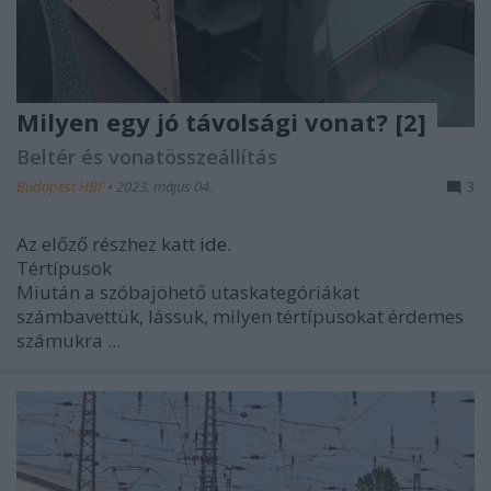
Milyen egy jó távolsági vonat? [2]
Beltér és vonatösszeállítás
Budapest HBF
•
2023. május 04.
3
Az előző részhez katt
ide.
Tértípusok
Miután a szóbajöhető utaskategóriákat
számbavettük, lássuk, milyen tértípusokat érdemes
számukra ...