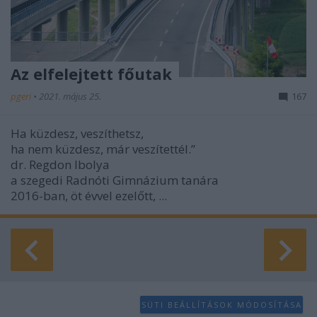
Az elfelejtett főutak
pgeri
•
2021. május 25.
167
Ha küzdesz, veszíthetsz,
ha nem küzdesz, már veszítettél.”
dr. Regdon Ibolya
a szegedi Radnóti Gimnázium tanára
2016-ban, öt évvel ezelőtt, ...
SÜTI BEÁLLÍTÁSOK MÓDOSÍTÁSA