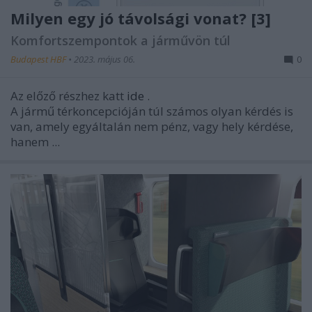
Milyen egy jó távolsági vonat? [3]
Komfortszempontok a járművön túl
Budapest HBF
•
2023. május 06.
0
Az előző részhez katt
ide
.
A jármű térkoncepcióján túl számos olyan kérdés is
van, amely egyáltalán nem pénz, vagy hely kérdése,
hanem ...