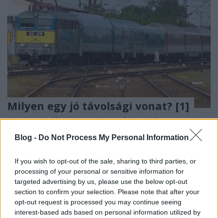
Milyen egy jó távolsági vonat? [1]
Kinek csináljuk, és mit tettünk eddig rosszul?
Budapest HBF
•
2023. május 02.
10
Blog -
Do Not Process My Personal Information
Az elmúlt egy év közlekedéspolitikai zűrzavarának
If you wish to opt-out of the sale, sharing to third parties, or
épp felfelé emelkedő hullámában előkerült
processing of your personal or sensitive information for
témaként új távolsági vonatok beszerzésének ...
targeted advertising by us, please use the below opt-out
section to confirm your selection. Please note that after your
opt-out request is processed you may continue seeing
interest-based ads based on personal information utilized by