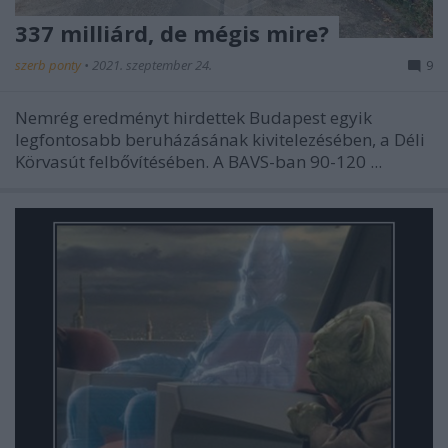
337 milliárd, de mégis mire?
szerb ponty
•
2021. szeptember 24.
9
Nemrég eredményt hirdettek Budapest egyik
legfontosabb beruházásának kivitelezésében, a Déli
Körvasút felbővítésében. A BAVS-ban 90-120 ...