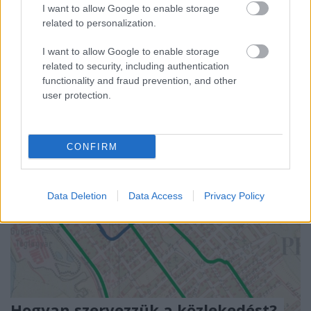
I want to allow Google to enable storage
Vendégszerzőnk, dr. Rigó Mihály újabb alapos cikke
related to personalization.
ezúttal az M0 körgyűrű problémáját, illetve
különböző tervezők megoldási javaslatait ...
I want to allow Google to enable storage
related to security, including authentication
functionality and fraud prevention, and other
user protection.
CONFIRM
Data Deletion
Data Access
Privacy Policy
Hogyan szervezzük a közlekedést?