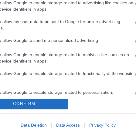
Balaton
o allow Google to enable storage related to advertising like cookies on
tavolb
evice identifiers in apps.
o allow my user data to be sent to Google for online advertising
s.
to allow Google to send me personalized advertising.
Arc
o allow Google to enable storage related to analytics like cookies on
2025 d
evice identifiers in apps.
2025 júl
2025 fe
o allow Google to enable storage related to functionality of the website
2024 ok
2024 s
2024 jú
2024 ápr
o allow Google to enable storage related to personalization.
2024 ja
2023 d
CONFIRM
o allow Google to enable storage related to security, including
2023 má
2022 júl
cation functionality and fraud prevention, and other user protection.
Tovább
.
Data Deletion
Data Access
Privacy Policy