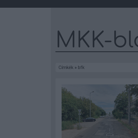
MKK-bl
Címkék
»
bfk