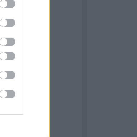
-felvidék…
anlepkedo.blog.hu
hívum
ecember
(
1
)
ius
(
1
)
bruár
(
1
)
tóber
(
1
)
zeptember
(
1
)
nius
(
2
)
ilis
(
1
)
nuár
(
1
)
ecember
(
1
)
jus
(
4
)
ius
(
1
)
..