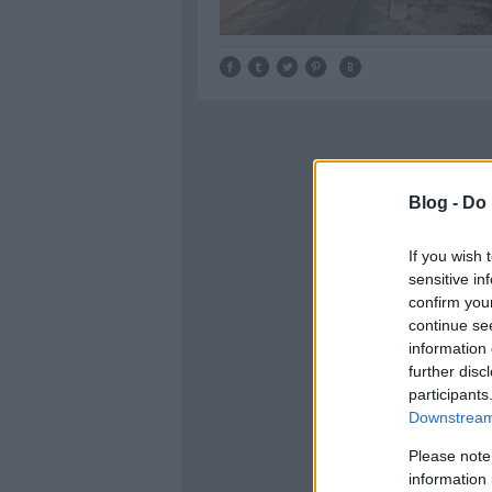
Blog -
Do 
If you wish 
sensitive in
confirm you
continue se
information 
further disc
participants
Downstream 
Please note
information 