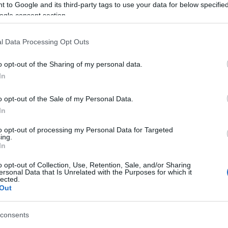
erdekel
 to Google and its third-party tags to use your data for below specifi
epitik a
ogle consent section.
Nem csa
a koloz
l Data Processing Opt Outs
Cím
o opt-out of the Sharing of my personal data.
In
autópál
kerékpá
tarifapo
o opt-out of the Sale of my Personal Data.
városfe
In
Címkefe
to opt-out of processing my Personal Data for Targeted
ing.
Blo
In
o opt-out of Collection, Use, Retention, Sale, and/or Sharing
Erődíte
ersonal Data that Is Unrelated with the Purposes for which it
Járt má
lected.
megmon
Out
létezik 
Vörösbe
rendelk
consents
Balaton