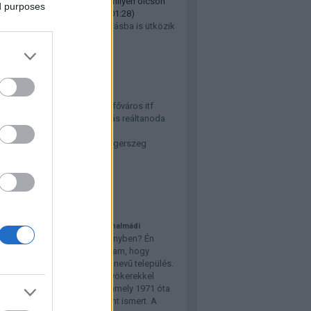
 hogy a bezzegromaniaban milyen olcson
ed purposes
 metrot, foknt...
(
2024.11.02. 01:28
)
k falakba, hanem minden másba is ütközik
svári metróprojekt
kék
ya
bfk
bkk
buszközlekedés
főváros
itf
r
közút
Nagykanizsa
parkolás
reáltanoda
litika
teherszállítás
úthálózat
jlesztés
vasút
villamos
Zalaegerszeg
lhő
gajánló
tt Református Templom, Balatonalmádi
r közületek valaki Vörösberényben? Én
dom őszintén azt sem tudtam, hogy
(valójában létezett) egy ilyen nevű település.
rény egy kora Árpád-kori gyökerekkel
ező, egykor önálló község, amely 1971 óta
almádi északi városrészeként ismert. A