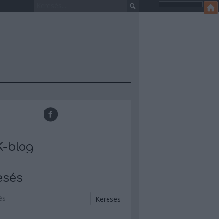
-blog
esés