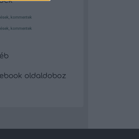
dek
zések
,
kommentek
zések
,
kommentek
éb
ebook oldaldoboz