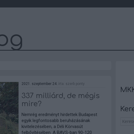
og
2021. szeptember 24.
írta:
szerb ponty
MKK
337 milliárd, de mégis
mire?
Ker
Nemrég eredményt hirdettek Budapest
egyik legfontosabb beruházásának
kivitelezésében, a Déli Körvasút
felbővítésében. A BAVS-ban 90-120