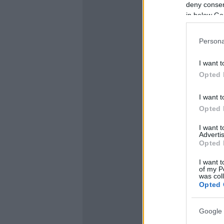
deny consent
in below Go
Persona
I want t
Opted 
I want t
Opted 
I want 
Advertis
Opted 
I want t
of my P
was col
Opted 
Google 