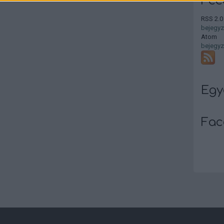
Fee
RSS 2.0
bejegy
Atom
bejegy
Egy
Fac