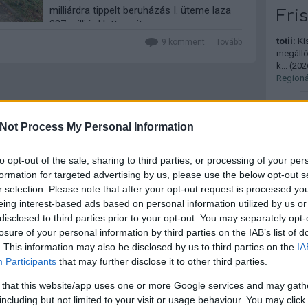
milliárdra tippelt beruházás I. üteme laza
Fri
337 milliárd lett, amit egyes
orgánumok egy laza NER-túlárazással
totii:
Kis
9
komment
Tovább
elintéznek, mi azonban most arra
megállóh
vállalkoztunk, hogy…
k...
(
2026
Regionál
Péter V
befejez
Not Process My Personal Information
marad a
Jókor, 
to opt-out of the sale, sharing to third parties, or processing of your per
Adani:
formation for targeted advertising by us, please use the below opt-out s
haladni 
r selection. Please note that after your opt-out request is processed y
két va...
eing interest-based ads based on personal information utilized by us or
Kerülnén
disclosed to third parties prior to your opt-out. You may separately opt-
losure of your personal information by third parties on the IAB’s list of
nyelv-
Állomás
. This information may also be disclosed by us to third parties on the
IA
gyerekk
Participants
that may further disclose it to other third parties.
Közleke
 that this website/app uses one or more Google services and may gath
Arcade
including but not limited to your visit or usage behaviour. You may click 