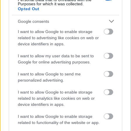
Purposes for which it was collected.
Magyarországon mennyire nagy szükség lenne egy
Opted Out
valódi közlekedésfejlesztőre, aki az utasok és ...
Google consents
I want to allow Google to enable storage
related to advertising like cookies on web or
device identifiers in apps.
I want to allow my user data to be sent to
Google for online advertising purposes.
I want to allow Google to send me
personalized advertising.
I want to allow Google to enable storage
related to analytics like cookies on web or
device identifiers in apps.
Az M0 gyűrű tehermentesítése
I want to allow Google to enable storage
related to functionality of the website or app.
pgeri
•
2022. február 01.
86