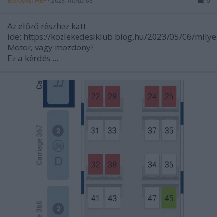
Budapest HBF
•
2023. május 08.
6
Az előző részhez katt
ide: https://kozlekedesiklub.blog.hu/2023/05/06/mily
Motor, vagy mozdony?
Ez a kérdés ...