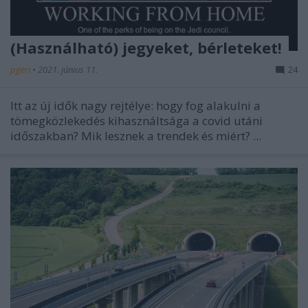
(Használható) jegyeket, bérleteket!
pgeri
•
2021. június 11.
24
Itt az új idők nagy rejtélye: hogy fog alakulni a
tömegközlekedés kihasználtsága a covid utáni
időszakban? Mik lesznek a trendek és miért? ...