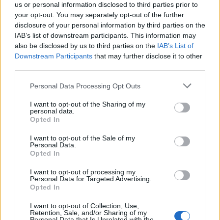
us or personal information disclosed to third parties prior to
your opt-out. You may separately opt-out of the further
disclosure of your personal information by third parties on the
IAB’s list of downstream participants. This information may
also be disclosed by us to third parties on the
IAB’s List of
Downstream Participants
that may further disclose it to other
third parties.
Please note that this website/app uses one or more Google
Personal Data Processing Opt Outs
services and may gather and store information including but
not limited to your visit or usage behaviour. You may click to
I want to opt-out of the Sharing of my
personal data.
grant or deny consent to Google and its third-party tags to
Opted In
use your data for below specified purposes in below Google
Jókor, de rossz helyen – a kőszegi
consent section.
I want to opt-out of the Sale of my
Personal Data.
IMCS
Opted In
...avagy miért ne bízzuk üzemeltetőkre a
I want to opt-out of processing my
fejlesztéseket
Personal Data for Targeted Advertising.
Opted In
Budapest HBF
•
2022. július 16.
9
I want to opt-out of Collection, Use,
Retention, Sale, and/or Sharing of my
Számos alkalommal értekeztünk már arról, hogy
Personal Data that Is Unrelated with the