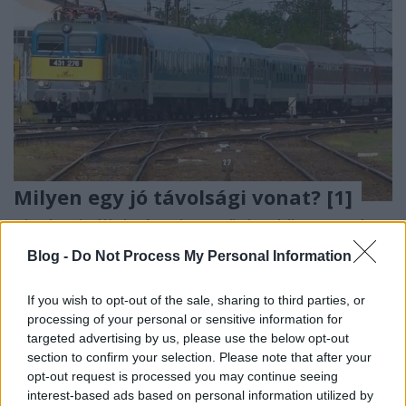
Milyen egy jó távolsági vonat? [1]
Kinek csináljuk, és mit tettünk eddig rosszul?
Budapest HBF
•
2023. május 02.
10
Blog -
Do Not Process My Personal Information
Az elmúlt egy év közlekedéspolitikai zűrzavarának
If you wish to opt-out of the sale, sharing to third parties, or
épp felfelé emelkedő hullámában előkerült
processing of your personal or sensitive information for
témaként új távolsági vonatok beszerzésének ...
targeted advertising by us, please use the below opt-out
section to confirm your selection. Please note that after your
opt-out request is processed you may continue seeing
interest-based ads based on personal information utilized by