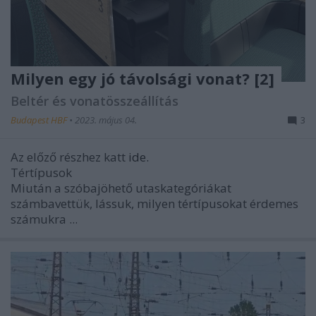
Milyen egy jó távolsági vonat? [2]
Beltér és vonatösszeállítás
Budapest HBF
•
2023. május 04.
3
Az előző részhez katt
ide.
Tértípusok
Miután a szóbajöhető utaskategóriákat
számbavettük, lássuk, milyen tértípusokat érdemes
számukra ...