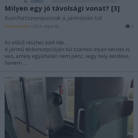
Milyen egy jó távolsági vonat? [3]
Komfortszempontok a járművön túl
Budapest HBF
•
2023. május 06.
0
Az előző részhez katt
ide
.
A jármű térkoncepcióján túl számos olyan kérdés is
van, amely egyáltalán nem pénz, vagy hely kérdése,
hanem ...