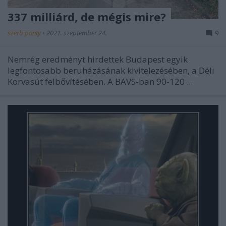
337 milliárd, de mégis mire?
szerb ponty
•
2021. szeptember 24.
9
Nemrég eredményt hirdettek Budapest egyik
legfontosabb beruházásának kivitelezésében, a Déli
Körvasút felbővítésében. A BAVS-ban 90-120 ...