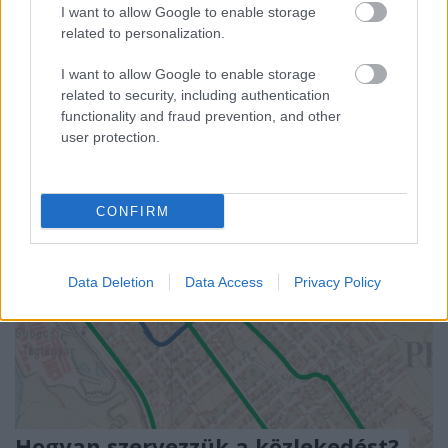
I want to allow Google to enable storage
Vendégszerzőnk, dr. Rigó Mihály újabb alapos cikke
related to personalization.
ezúttal az M0 körgyűrű problémáját, illetve
különböző tervezők megoldási javaslatait ...
I want to allow Google to enable storage
related to security, including authentication
functionality and fraud prevention, and other
user protection.
CONFIRM
Data Deletion
Data Access
Privacy Policy
Hogyan szervezzük a közlekedést?