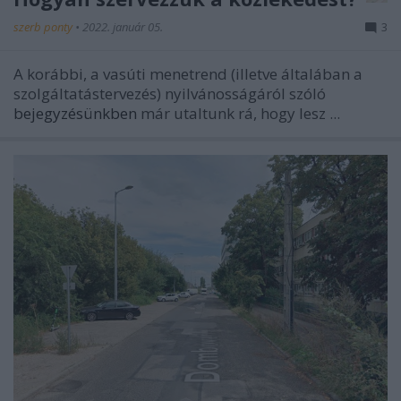
szerb ponty
•
2022. január 05.
3
A korábbi, a vasúti menetrend (illetve általában a
szolgáltatástervezés) nyilvánosságáról szóló
bejegyzésünkben
már utaltunk rá, hogy lesz ...