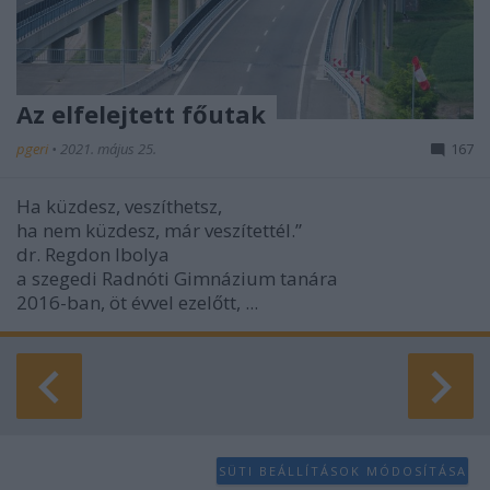
Az elfelejtett főutak
pgeri
•
2021. május 25.
167
Ha küzdesz, veszíthetsz,
ha nem küzdesz, már veszítettél.”
dr. Regdon Ibolya
a szegedi Radnóti Gimnázium tanára
2016-ban, öt évvel ezelőtt, ...
SÜTI BEÁLLÍTÁSOK MÓDOSÍTÁSA